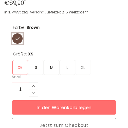
*
Regulärer
€69,90
Preis
inkl. MwSt. zzgl.
Versand
. Lieferzeit 2-5 Werktage**
Farbe:
Brown
Größe:
XS
XS
S
M
L
XL
Anzahl
Erhöhe
die
Verringere
Menge
die
für
In den Warenkorb legen
Menge
Leggings
für
Vanja
Leggings
Jetzt zum Checkout
Vanja