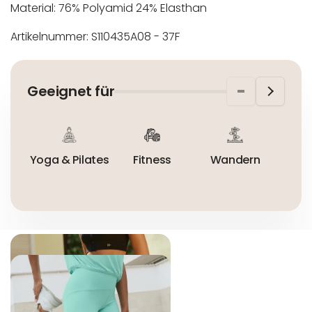
Material: 76% Polyamid 24% Elasthan
Artikelnummer: S110435A08 - 37F
In der EU niedergelassener verantwortlicher
Maschinenwäsche bis 30°C
Wirtschaftsakteur:
Nicht bleichen
Geeignet für
Nicht bügeln
Nicht trocknergeeignet
Yoga & Pilates
Fitness
Wandern
Ta