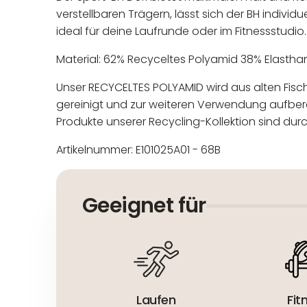
verstellbaren Trägern, lässt sich der BH indivi
ideal für deine Laufrunde oder im Fitnessstudi
Material: 62% Recyceltes Polyamid 38% Elastha
Unser RECYCELTES POLYAMID wird aus alten Fi
gereinigt und zur weiteren Verwendung aufberei
Produkte unserer Recycling-Kollektion sind durc
Artikelnummer: E101025A01 - 68B
In der EU niedergelassener
Maschinenwäsche bis 30°C
Nicht bleichen
Geeignet für
Nicht bügeln
Nicht trocknergeeignet
Laufen
Fit