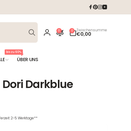
Facebook
Pinterest
Instagram
YouTube
Suchen
0
Zwischensumme
0
0
Artikel
€0,00
Einloggen
bis zu 60%
LE
ÜBER UNS
 Dori Darkblue
T
eferzeit 2-5 Werktage**