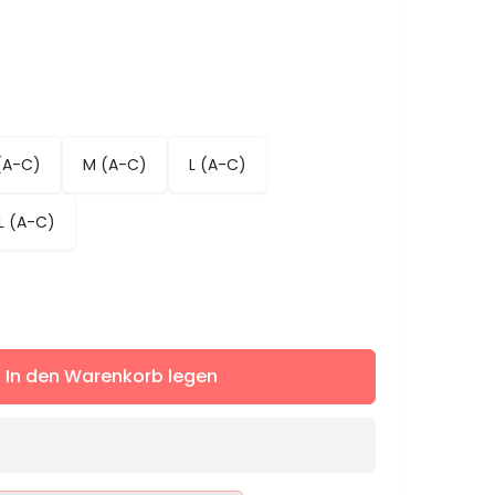
(A-C)
M (A-C)
L (A-C)
L (A-C)
ere
In den Warenkorb legen
e
e