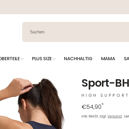
OBERTEILE
PLUS SIZE
NACHHALTIG
MAMA
SA
Sport-BH
HIGH SUPPOR
*
Regulärer
€54,90
Preis
inkl. MwSt. zzgl.
Versand
. Li