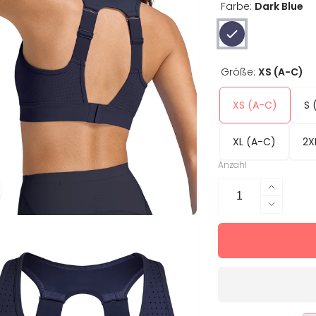
Farbe:
Dark Blue
Größe:
XS (A-C)
XS (A-C)
S 
XL (A-C)
2X
Anzahl
Erhöhe
die
Verring
Menge
die
für
Menge
Sport-
für
BH
Sport-
Dori
BH
Darkblu
Dori
Darkblu