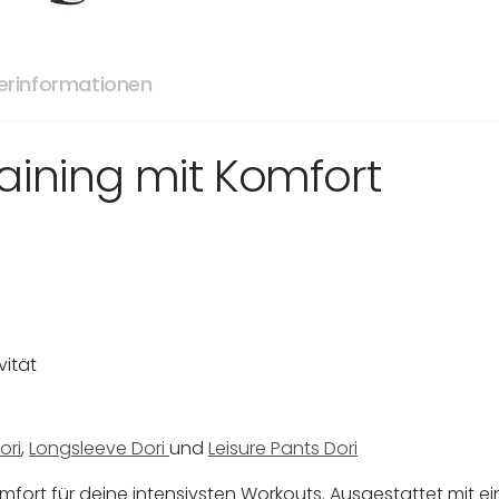
lerinformationen
raining mit Komfort
vität
ori
,
Longsleeve Dori
und
Leisure Pants Dori
mfort für deine intensivsten Workouts. Ausgestattet mit 