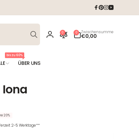
Facebook
Pinterest
Instagram
YouTube
Suchen
0
Zwischensumme
0
0
Artikel
€0,00
Einloggen
bis zu 60%
LE
ÜBER UNS
 Iona
re 20%
eferzeit 2-5 Werktage**