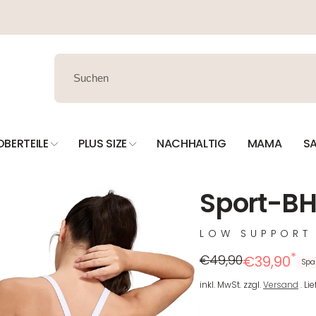
OBERTEILE
PLUS SIZE
NACHHALTIG
MAMA
SA
Sport-BH
LOW SUPPORT
*
Regulärer
Reduzierter
€49,90
€39,90
Spa
Preis
Preis
inkl. MwSt. zzgl.
Versand
. Li