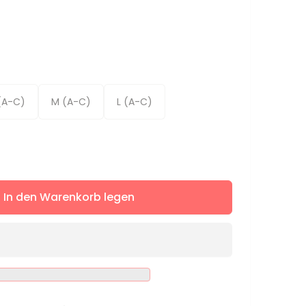
(A-C)
M (A-C)
L (A-C)
ere
In den Warenkorb legen