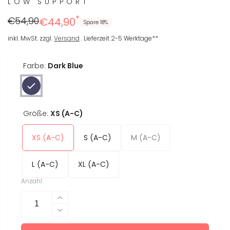
LOW SUPPORT
*
Regulärer
Reduzierter
€54,90
€44,90
Spare 18%
Preis
Preis
inkl. MwSt. zzgl.
Versand
. Lieferzeit 2-5 Werktage**
Farbe:
Dark Blue
Größe:
XS (A-C)
XS (A-C)
S (A-C)
M (A-C)
L (A-C)
XL (A-C)
Anzahl
Erhöhe
die
Verringere
Menge
die