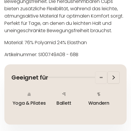
Bewegungsfreiheit. Die herausnehmbaren Cups
bieten zusätzliche Flexibilität, während das leichte,
atmungsaktive Material für optimalen Komfort sorgt.
Perfekt für Tage, an denen du leichten Halt und
uneingeschränkte Bewegungsfreiheit brauchst.
Material: 76% Polyamid 24% Elasthan
Artikelnummer: S100749A08 - 68B
In der EU niedergelassener verantwortlicher
Maschinenwäsche bis 30°C
Wirtschaftsakteur:
Nicht bleichen
Geeignet für
Nicht bügeln
Nicht trocknergeeignet
Yoga & Pilates
Ballett
Wandern
Im 