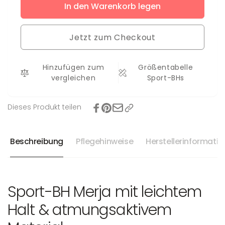
für
In den Warenkorb legen
Menge
Sport-
für
BH
Sport-
Merja
Jetzt zum Checkout
BH
Merja
Hinzufügen zum
Größentabelle
vergleichen
Sport-BHs
Dieses Produkt teilen
Beschreibung
Pflegehinweise
Herstellerinformati
Sport-BH Merja mit leichtem
Halt & atmungsaktivem