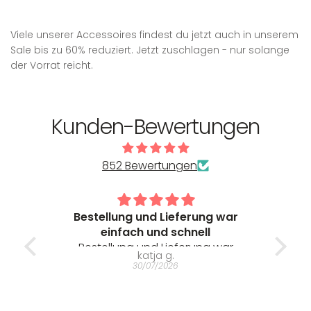
r
e
e
r
Viele unserer Accessoires findest du jetzt auch in unserem
r
t
Sale bis zu 60% reduziert. Jetzt zuschlagen - nur solange
P
e
der Vorrat reicht.
r
r
e
P
i
r
Kunden-Bewertungen
s
e
i
s
852 Bewertungen
it
Bestellung und Lieferung war
M
einfach und schnell
pas
 Wie
Bestellung und Lieferung war
M
katja g.
tät,
einfach und schnell. Der Sport-BH
pass
30/07/2026
ung.
war fast liebevoll verpackt und
Grußkarten dabei. Aber das
ein
wichtigste die Produkte, die ich
s