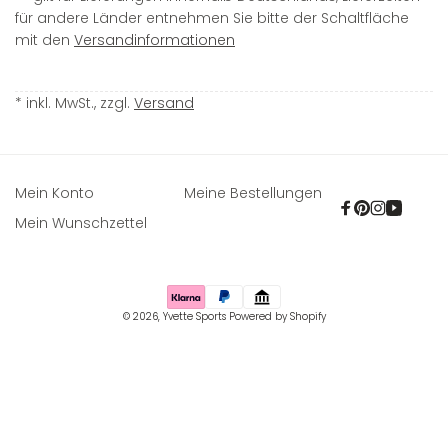
für andere Länder entnehmen Sie bitte der Schaltfläche
mit den
Versandinformationen
* inkl. MwSt., zzgl.
Versand
Mein Konto
Meine Bestellungen
Facebook
Pinterest
Instagra
YouTu
Mein Wunschzettel
Zahlungsmethoden
© 2026,
Yvette Sports
Powered by Shopify