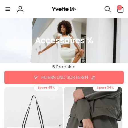
Direkt
0
zum
0
Artikel
Inhalt
Einloggen
Accessoires %
5 Produkte
FILTERN UND SORTIEREN
Spare 45%
Spare 34%