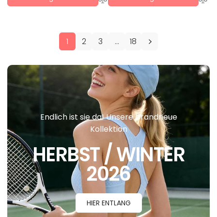
1
2
3
…
18
Endlich ist sie da! Unsere brandneue
Kollektion
HERBST / WINTER
2026
HIER ENTLANG