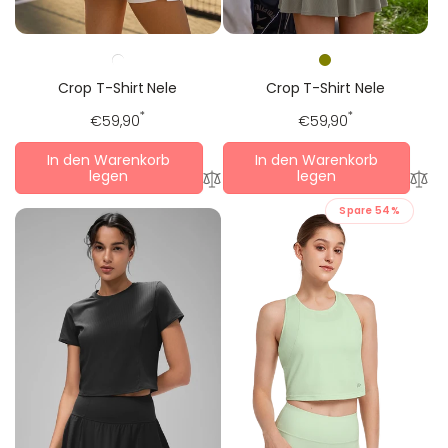
Crop T-Shirt Nele
Crop T-Shirt Nele
Regulärer
*
Regulärer
*
€59,90
€59,90
Preis
Preis
In den Warenkorb
In den Warenkorb
legen
legen
Spare 54%