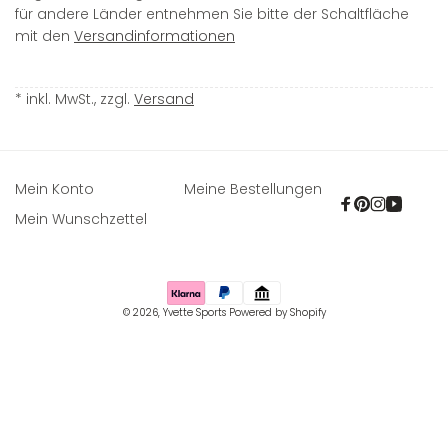
für andere Länder entnehmen Sie bitte der Schaltfläche
mit den
Versandinformationen
* inkl. MwSt., zzgl.
Versand
Mein Konto
Meine Bestellungen
Facebook
Pinterest
Instagra
YouTu
Mein Wunschzettel
Zahlungsmethoden
© 2026,
Yvette Sports
Powered by Shopify