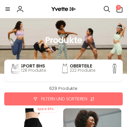
Direkt
0
zum
0
Artikel
Inhalt
Einloggen
Produkte
SPORT BHS
OBERTEILE
HO
228 Produkte
222 Produkte
171
629 Produkte
FILTERN UND SORTIEREN
Spare 63%