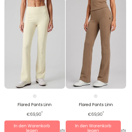
r
e
e
r
r
t
P
e
r
r
e
P
i
r
s
e
i
s
Flared Pants Linn
Flared Pants Linn
Regulärer
*
Regulärer
*
€69,90
€69,90
Preis
Preis
In den Warenkorb
In den Warenkorb
legen
legen