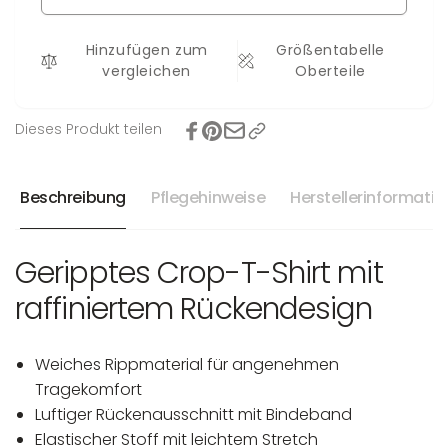
Nele
Shirt
Nele
Hinzufügen zum
Größentabelle
vergleichen
Oberteile
Dieses Produkt teilen
Beschreibung
Pflegehinweise
Herstellerinformati
Geripptes Crop-T-Shirt mit
raffiniertem Rückendesign
Weiches Rippmaterial für angenehmen
Tragekomfort
Luftiger Rückenausschnitt mit Bindeband
Elastischer Stoff mit leichtem Stretch