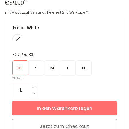
*
Regulärer
€59,90
Preis
inkl. MwSt. zzgl.
Versand
. Lieferzeit 2-5 Werktage**
Farbe:
White
Größe:
XS
XS
S
M
L
XL
Anzahl
Erhöhe
die
Verringere
Menge
die
für
In den Warenkorb legen
Menge
Crop
für
T-
Crop
Shirt
Jetzt zum Checkout
T-