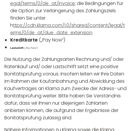
egal/terms/0/de_at/invoice
; die Bedingungen für
die Option zur Verlängerung des Zahlungsziels
finden Sie unter
h
ttps://cdn.klarna.com/1.0/shared/content/legal/t
erms/0/de_at/due_date_extension
.
Kreditkarte
(„Pay Now“)
Lastschrift
(„Pay Now“)
Die Nutzung der Zahlungsarten Rechnung und/ oder
Ratenkauf und/ oder Lastschrift setzt eine positive
Bonitätsprüfung voraus. Insofern leiten wir Ihre Daten
im Rahmen der Kaufanbahnung und Abwicklung des
Kaufvertrages an Klarna zum Zwecke der Adress- und
Bonitätsprüfung weiter. Bitte haben Sie Verständnis
dafür, dass wir Ihnen nur diejenigen Zahlarten
anbieten können, die aufgrund der Ergebnisse der
Bonitätsprüfung zulässig sind.
Nähere Informationen zu Klarna sowie die Klarna