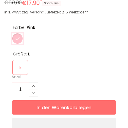
*
Regulärer
Reduzierter
€69,90
€17,90
Spare 74%
Preis
Preis
inkl. MwSt. zzgl.
Versand
. Lieferzeit 2-5 Werktage**
Farbe:
Pink
Größe:
L
L
Anzahl
Erhöhe
die
Verringere
Menge
die
für
In den Warenkorb legen
Menge
Crop
für
T-
Crop
Shirt
T-