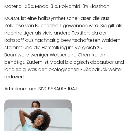
Material: 56% Modal 31% Polyamid 13% Elasthan
MODAL ist eine halbsynthetische Faser, die aus
Zellulose von Buchenholz gewonnen wird. Sie gilt als
nachhaltiger als viele andere Textilien, da der
Rohstoff aus nachhaltig bewirtschafteten Wäldern
stammt und die Herstellung im Vergleich zu
Baumwolle weniger Wasser und Chemikalien
benötigt.
Zudem ist Modal biologisch abbaubar und
langlebig, was den ökologischen Fußabdruck weiter
reduziert.
Artikelnummer: S120563A01 - 10AJ
In der EU niedergelassener verantwortlicher
Maschinenwäsche bis 30°C
Wirtschaftsakteur:
Nicht bleichen
Nicht bügeln
Nicht trocknergeeignet