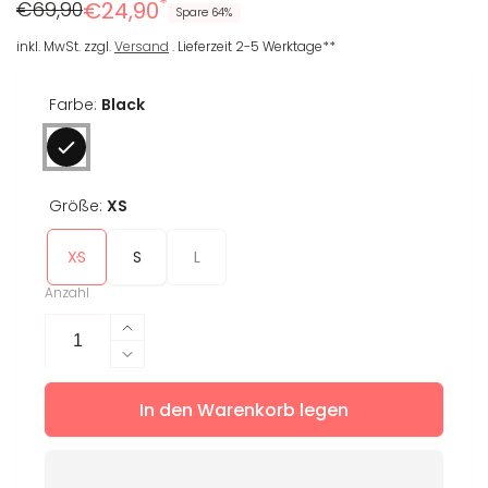
*
Regulärer
Reduzierter
€69,90
€24,90
Spare 64%
Preis
Preis
inkl. MwSt. zzgl.
Versand
. Lieferzeit 2-5 Werktage**
Farbe:
Black
Größe:
XS
XS
S
L
Anzahl
Erhöhe
die
Verringere
Menge
die
für
In den Warenkorb legen
Menge
Crop
für
T-
Crop
Shirt
T-