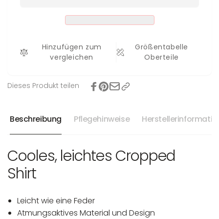
Lina
Shirt
Lina
Hinzufügen zum
Größentabelle
vergleichen
Oberteile
Dieses Produkt teilen
Beschreibung
Pflegehinweise
Herstellerinformati
Cooles, leichtes Cropped
Shirt
Leicht wie eine Feder
Atmungsaktives Material und Design