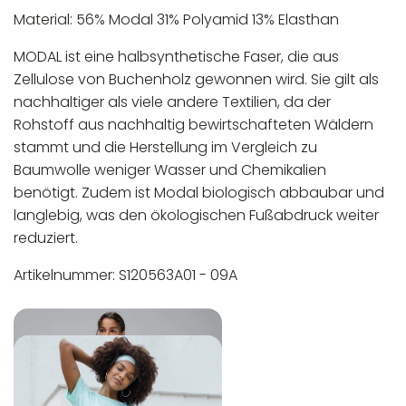
Material: 56% Modal 31% Polyamid 13% Elasthan
MODAL ist eine halbsynthetische Faser, die aus
Zellulose von Buchenholz gewonnen wird. Sie gilt als
nachhaltiger als viele andere Textilien, da der
Rohstoff aus nachhaltig bewirtschafteten Wäldern
stammt und die Herstellung im Vergleich zu
Baumwolle weniger Wasser und Chemikalien
benötigt.
Zudem ist Modal biologisch abbaubar und
langlebig, was den ökologischen Fußabdruck weiter
reduziert.
Artikelnummer: S120563A01 - 09A
In der EU niedergelassener verantwortlicher
Maschinenwäsche bis 30°C
Wirtschaftsakteur:
Nicht bleichen
Nicht bügeln
Nicht trocknergeeignet