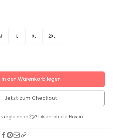
M
L
XL
2XL
ere
In den Warenkorb legen
t
t
Jetzt zum Checkout
 vergleichen
Größentabelle Hosen