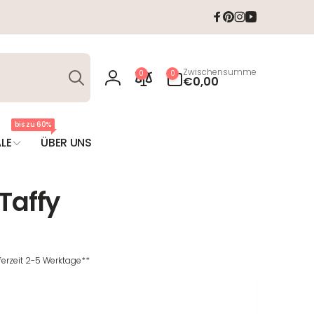
Facebook
Pinterest
Instagram
YouTube
Suchen
0
Zwischensumme
0
0
Artikel
€0,00
Einloggen
bis zu 60%
LE
ÜBER UNS
Taffy
eferzeit 2-5 Werktage**