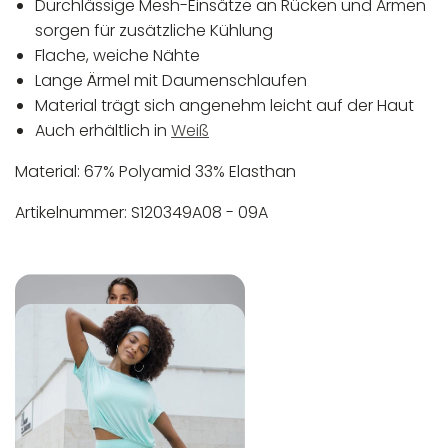
Durchlässige Mesh-Einsätze an Rücken und Armen
sorgen für zusätzliche Kühlung
Flache, weiche Nähte
Lange Ärmel mit Daumenschlaufen
Material trägt sich angenehm leicht auf der Haut
Auch erhältlich in
Weiß
Material: 67% Polyamid 33% Elasthan
Artikelnummer: S120349A08 - 09A
In der EU niedergelassener verantwortlicher
Maschinenwäsche bis 30°C
Wirtschaftsakteur:
Nicht bleichen
Nicht bügeln
Nicht trocknergeeignet