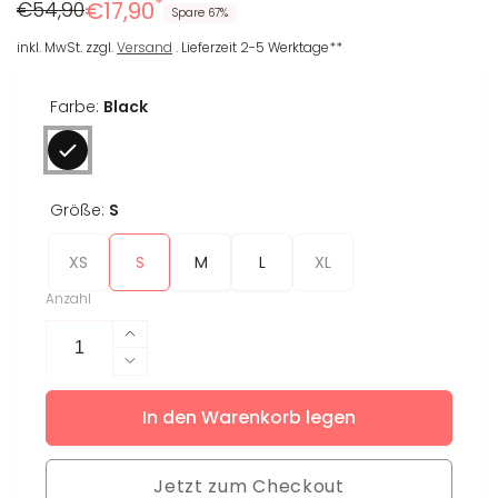
*
Regulärer
Reduzierter
€54,90
€17,90
Spare 67%
Preis
Preis
inkl. MwSt. zzgl.
Versand
. Lieferzeit 2-5 Werktage**
Farbe:
Black
Größe:
S
XS
S
M
L
XL
Anzahl
Erhöhe
die
Verringere
Menge
die
für
In den Warenkorb legen
Menge
Longsleeve
für
Enya
Longsleeve
Jetzt zum Checkout
Enya