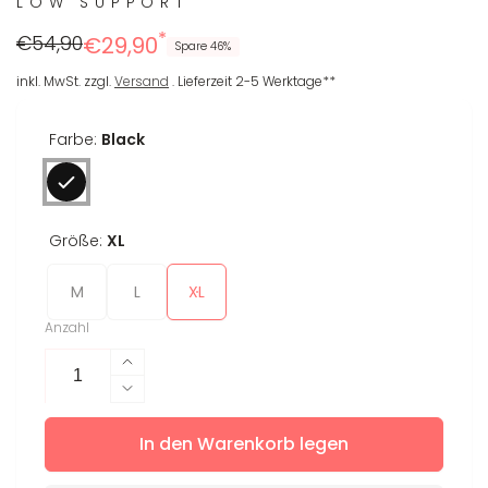
LOW SUPPORT
*
Regulärer
Reduzierter
€54,90
€29,90
Spare 46%
Preis
Preis
inkl. MwSt. zzgl.
Versand
. Lieferzeit 2-5 Werktage**
Farbe:
Black
Größe:
XL
M
L
XL
Anzahl
Erhöhe
die
Verringere
Menge
die
für
In den Warenkorb legen
Menge
Sport-
für
BH