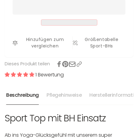
Sport-
Top
BH
Nalia
Top
Nalia
Hinzufügen zum
Größentabelle
vergleichen
Sport-BHs
Dieses Produkt teilen
1 Bewertung
Beschreibung
Pflegehinweise
Herstellerinformati
Sport Top mit BH Einsatz
Ab ins Yoga-Glücksgefühl mit unserem super