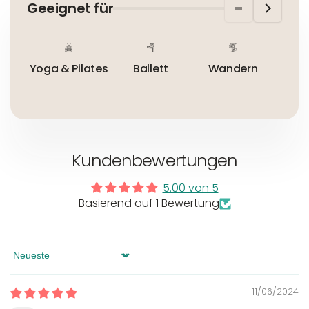
Geeignet für
Nicht bügeln
Nicht trocknergeeignet
Yoga & Pilates
Ballett
Wandern
Im 
Kundenbewertungen
5.00 von 5
Basierend auf 1 Bewertung
Sort by
11/06/2024