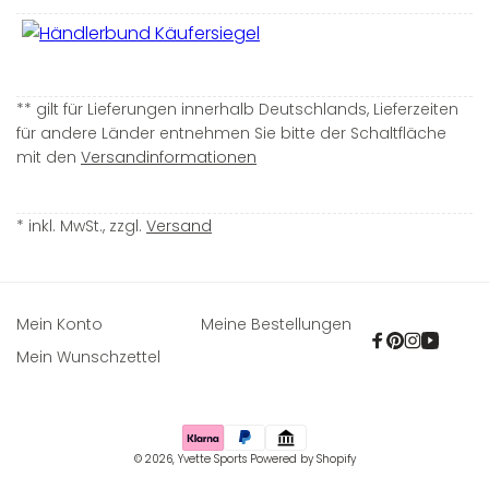
** gilt für Lieferungen innerhalb Deutschlands, Lieferzeiten
für andere Länder entnehmen Sie bitte der Schaltfläche
mit den
Versandinformationen
* inkl. MwSt., zzgl.
Versand
Mein Konto
Meine Bestellungen
Facebook
Pinterest
Instagra
YouTu
Mein Wunschzettel
Zahlungsmethoden
© 2026,
Yvette Sports
Powered by Shopify