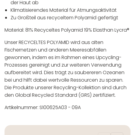
der Haut ab
Klimatisierendes Material für Atmungsaktivität
Zu Großteil aus recyceltem Polyamid gefertigt
Material: 81% Recyceltes Polyamid 19% Elasthan Lycra®
Unser RECYCELTES POLYAMID wird aus alten
Fischernetzen und anderen Meeresabfällen
gewonnen, indem es im Rahmen eines Upcycling-
Prozesses gereinigt und zur weiteren Verwendung
aufbereitet wird. Dies trägt zu saubereren Ozeanen
bei und hilft dabei wertvolle Ressourcen zu sparen.
Die Produkte unserer Recycling-Kollektion sind durch
den Global Recycled Standard (GRS) zertifiziert.
Artikelnummer: S100625A03 - 09A
In der EU niedergelassener verantwortlicher
Maschinenwäsche bis 30°C
Wirtschaftsakteur:
Nicht bleichen