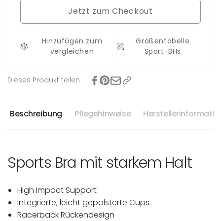
Sport-
Tropical
Jetzt zum Checkout
BH
Holiday
Tropical
Holiday
Hinzufügen zum
Größentabelle
vergleichen
Sport-BHs
Dieses Produkt teilen
Beschreibung
Pflegehinweise
Herstellerinformati
Sports Bra mit starkem Halt
High Impact Support
Integrierte, leicht gepolsterte Cups
Racerback Rückendesign