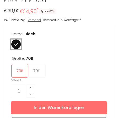
HIGH SUPPORT
*
Regulärer
Reduzierter
€39,90
€14,90
Spare 63%
Preis
Preis
inkl. MwSt. zzgl.
Versand
. Lieferzeit 2-5 Werktage**
Farbe:
Black
Größe:
70B
70B
70D
Anzahl
Erhöhe
die
Verringere
Menge
die
für
In den Warenkorb legen
Menge
Sport-
für
BH