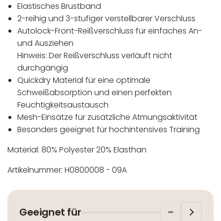
Elastisches Brustband
2-reihig und 3-stufiger verstellbarer Verschluss
Autolock-Front-Reißverschluss für einfaches An-
und Ausziehen
Hinweis: Der Reißverschluss verläuft nicht
durchgängig
Quickdry Material für eine optimale
Schweißabsorption und einen perfekten
Feuchtigkeitsaustausch
Mesh-Einsätze für zusätzliche Atmungsaktivität
Besonders geeignet für hochintensives Training
Material: 80% Polyester 20% Elasthan
Artikelnummer: H0800008 - 09A
In der EU niedergelassener verantwortlicher
Maschinenwäsche bis 30°C
Wirtschaftsakteur:
Nicht bleichen
Geeignet für
Nicht bügeln