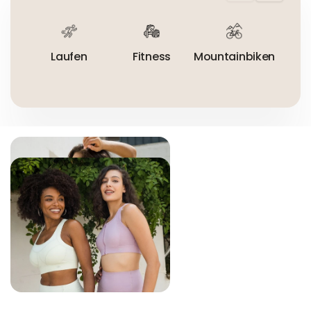
Nicht trocknergeeignet
Laufen
Fitness
Mountainbiken
R