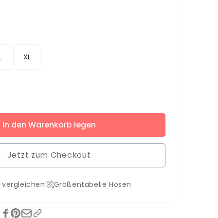
L
XL
ere
In den Warenkorb legen
s
s
Jetzt zum Checkout
 vergleichen
Größentabelle Hosen