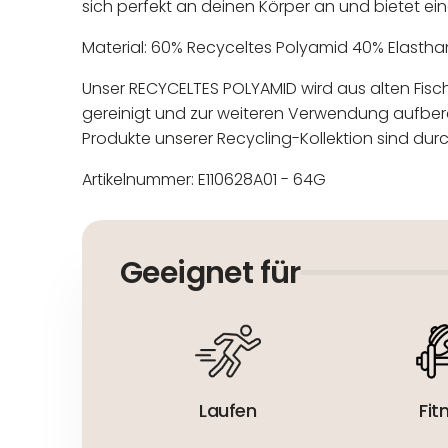
sich perfekt an deinen Körper an und bietet 
Material: 60% Recyceltes Polyamid 40% Elastha
Unser RECYCELTES POLYAMID wird aus alten Fi
gereinigt und zur weiteren Verwendung aufberei
Produkte unserer Recycling-Kollektion sind durc
Artikelnummer: E110628A01 - 64G
In der EU niedergelassener
Maschinenwäsche bis 30°C
Nicht bleichen
Geeignet für
Nicht bügeln
Nicht trocknergeeignet
Laufen
Fit