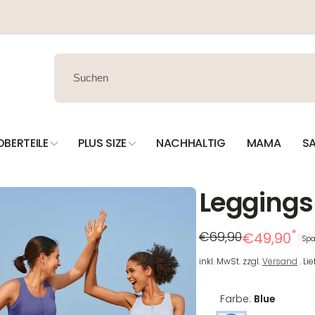
OBERTEILE
PLUS SIZE
NACHHALTIG
MAMA
SA
Leggings
*
Regulärer
Reduzierter
€69,90
€49,90
Spa
Preis
Preis
inkl. MwSt. zzgl.
Versand
. Li
Farbe:
Blue