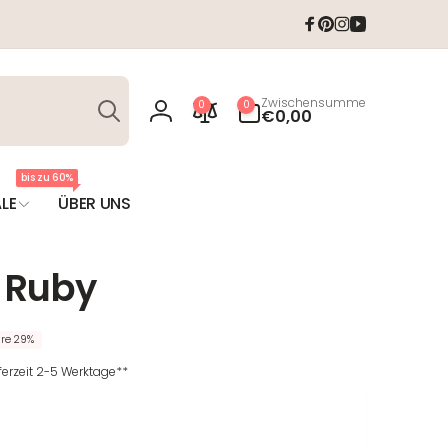
Facebook
Pinterest
Instagram
YouTube
Suchen
0
Zwischensumme
0
0
Artikel
€0,00
Einloggen
bis zu 60%
LE
ÜBER UNS
 Ruby
re 29%
eferzeit 2-5 Werktage**