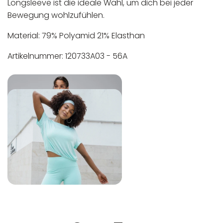
Longsleeve ist die ideale Wahl, um dich bei jeder
Bewegung wohlzufühlen.
Material: 79% Polyamid 21% Elasthan
Artikelnummer: 120733A03 - 56A
In der EU niedergelassener verantwortlicher
Maschinenwäsche bis 30°C
Wirtschaftsakteur:
Nicht bleichen
Nicht bügeln
Nicht trocknergeeignet