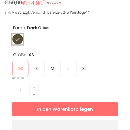
*
Regulärer
Reduzierter
€69,90
€54,90
Spare 21%
Preis
Preis
inkl. MwSt. zzgl.
Versand
. Lieferzeit 2-5 Werktage**
Farbe:
Dark Olive
Größe:
XS
XS
S
M
L
XL
Anzahl
Erhöhe
die
Verringere
Menge
die
für
In den Warenkorb legen
Menge
Crop
für
Longsleeve
Crop
Sila
Longsleeve