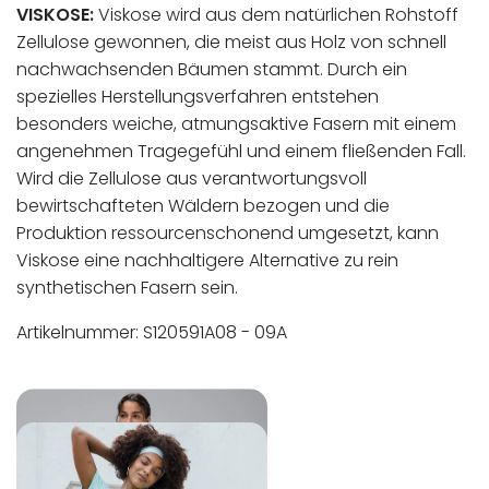
VISKOSE:
Viskose wird aus dem natürlichen Rohstoff
Zellulose gewonnen, die meist aus Holz von schnell
nachwachsenden Bäumen stammt. Durch ein
spezielles Herstellungsverfahren entstehen
besonders weiche, atmungsaktive Fasern mit einem
angenehmen Tragegefühl und einem fließenden Fall.
Wird die Zellulose aus verantwortungsvoll
bewirtschafteten Wäldern bezogen und die
Produktion ressourcenschonend umgesetzt, kann
Viskose eine nachhaltigere Alternative zu rein
synthetischen Fasern sein.
Artikelnummer: S120591A08 - 09A
In der EU niedergelassener verantwortlicher
Maschinenwäsche bis 30°C
Wirtschaftsakteur:
Nicht bleichen
Nicht bügeln
Nicht trocknergeeignet