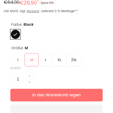
*
Regulärer
Reduzierter
€64,90
€29,90
Spare 54%
Preis
Preis
inkl. MwSt. zzgl.
Versand
. Lieferzeit 2-5 Werktage**
Farbe:
Black
Größe:
M
S
M
L
XL
2XL
Anzahl
Erhöhe
die
Verringere
Menge
die
für
In den Warenkorb legen
Menge
Longsleeve
für
Stella
Longsleeve
Stella