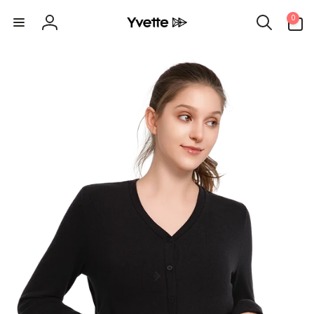
Direkt
0
zum
0
Artikel
Inhalt
Einloggen
ktinformationen
gen