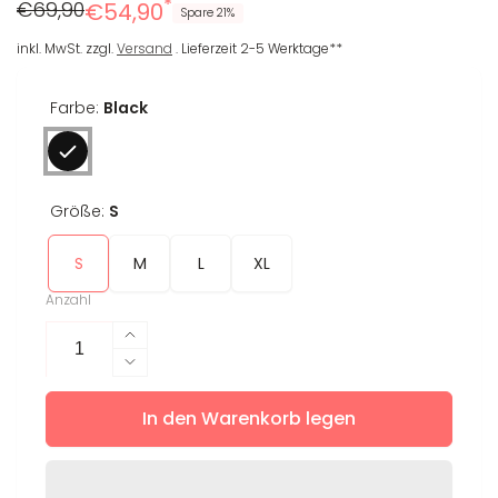
*
Regulärer
Reduzierter
€69,90
€54,90
Spare 21%
Preis
Preis
inkl. MwSt. zzgl.
Versand
. Lieferzeit 2-5 Werktage**
Farbe:
Black
Größe:
S
S
M
L
XL
Anzahl
Erhöhe
die
Verringere
Menge
die
für
In den Warenkorb legen
Menge
Longsleeve
für
Zora
Longsleeve
Zora