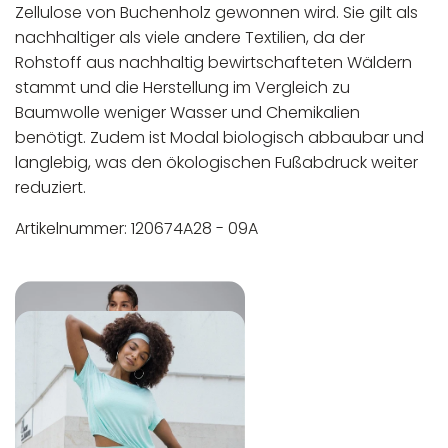
Zellulose von Buchenholz gewonnen wird. Sie gilt als
nachhaltiger als viele andere Textilien, da der
Rohstoff aus nachhaltig bewirtschafteten Wäldern
stammt und die Herstellung im Vergleich zu
Baumwolle weniger Wasser und Chemikalien
benötigt.
Zudem ist Modal biologisch abbaubar und
langlebig, was den ökologischen Fußabdruck weiter
reduziert.
Artikelnummer: 120674A28 - 09A
In der EU niedergelassener verantwortlicher
Maschinenwäsche bis 30°C
Wirtschaftsakteur:
Nicht bleichen
Nicht bügeln
Nicht trocknergeeignet