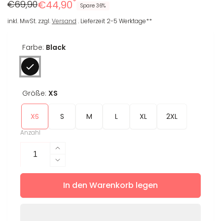
*
Regulärer
Reduzierter
€69,90
€44,90
Spare 36%
Preis
Preis
inkl. MwSt. zzgl.
Versand
. Lieferzeit 2-5 Werktage**
Farbe:
Black
Größe:
XS
XS
S
M
L
XL
2XL
Anzahl
Erhöhe
die
Verringere
Menge
die
für
In den Warenkorb legen
Menge
Pullover
für
Megan
Pullover
Megan