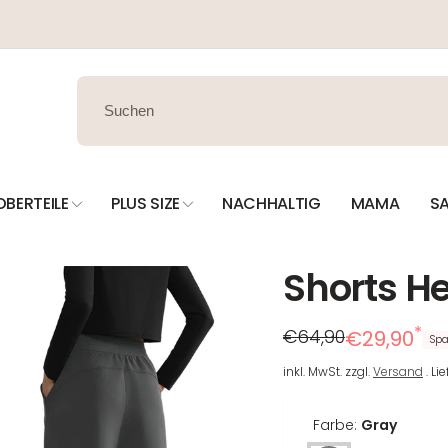
OBERTEILE
PLUS SIZE
NACHHALTIG
MAMA
SA
Shorts He
*
Regulärer
Reduzierter
€64,90
€29,90
Spa
Preis
Preis
inkl. MwSt. zzgl.
Versand
. Li
Farbe:
Gray