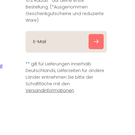
10% Rabatt* auf deine erste
Bestellung. (*Ausgenommen
Geschenkgutscheine und reduzierte
Ware)
E
-
** gilt für Lieferungen innerhalb
M
Deutschlands, Lieferzeiten für andere
a
Länder entnehmen Sie bitte der
i
Schaltfläche mit den
l
Versandinformationen