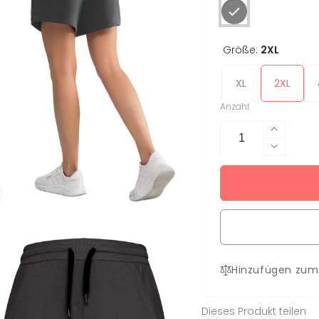
Größe:
2XL
XL
2XL
Anzahl
Erhöhe
die
Verring
Menge
die
für
Menge
Shorts
für
Heidi+
Shorts
XL
Heidi+
-
XL
5XL
-
Hinzufügen zum
5XL
Dieses Produkt teilen