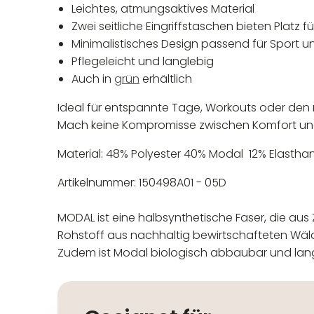
Leichtes, atmungsaktives Material
Zwei seitliche Eingriffstaschen bieten Platz f
Minimalistisches Design passend für Sport un
Pflegeleicht und langlebig
Auch in
grün
erhältlich
Ideal für entspannte Tage, Workouts oder den 
Mach keine Kompromisse zwischen Komfort und 
Material: 48% Polyester 40% Modal 12% Elastha
Artikelnummer: 150498A01 - 05D
MODAL ist eine halbsynthetische Faser, die aus Z
Rohstoff aus nachhaltig bewirtschafteten Wäl
Zudem ist Modal biologisch abbaubar und lang
In der EU niedergelassener
Maschinenwäsche bis 30°C
Nicht bleichen
Nicht bügeln