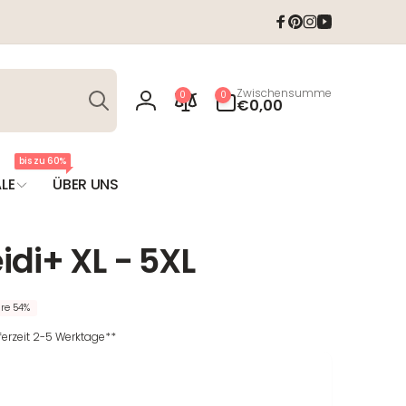
Facebook
Pinterest
Instagram
YouTube
Suchen
0
Zwischensumme
0
0
Artikel
€0,00
Einloggen
bis zu 60%
LE
ÜBER UNS
idi+ XL - 5XL
re 54%
eferzeit 2-5 Werktage**