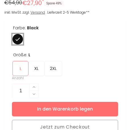
*
Regulärer
Reduzierter
€54,90
€27,90
Spare 49%
Preis
Preis
inkl. MwSt. zzgl.
Versand
. Lieferzeit 2-5 Werktage**
Farbe:
Black
Größe:
L
L
XL
2XL
Anzahl
Erhöhe
die
Verringere
Menge
die
für
In den Warenkorb legen
Menge
Crop
für
Longsleeve
Crop
Ina
Jetzt zum Checkout
Longsleeve