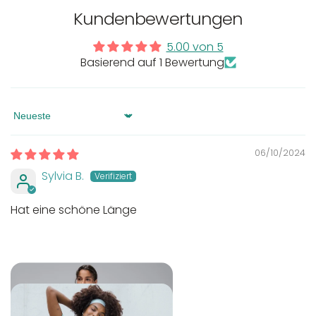
In der EU niedergelassener verantwortlicher
Maschinenwäsche bis 30°C
Kundenbewertungen
Wirtschaftsakteur:
Nicht bleichen
Nicht bügeln
5.00 von 5
Nicht trocknergeeignet
Basierend auf 1 Bewertung
Sort by
06/10/2024
Sylvia B.
Hat eine schöne Länge