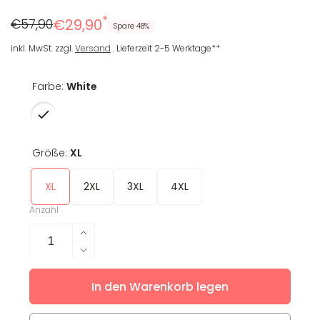
*
Regulärer
Reduzierter
€57,90
€29,90
Spare 48%
Preis
Preis
inkl. MwSt. zzgl.
Versand
. Lieferzeit 2-5 Werktage**
Farbe:
White
Größe:
XL
XL
2XL
3XL
4XL
Anzahl
Erhöhe
die
Verringere
Menge
die
für
In den Warenkorb legen
Menge
T-
für
Shirt
T-