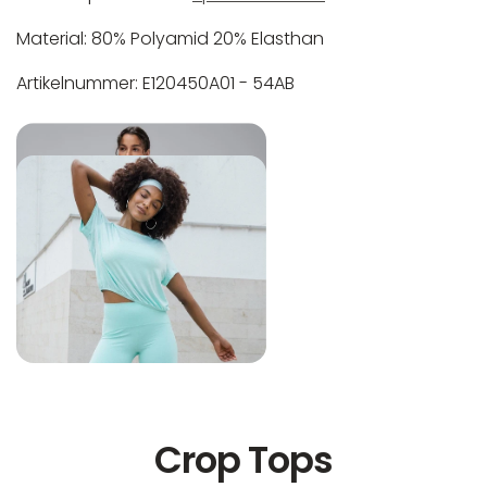
Material: 80% Polyamid 20% Elasthan
Artikelnummer: E120450A01 - 54AB
In der EU niedergelassener verantwortlicher
Maschinenwäsche bis 30°C
Wirtschaftsakteur:
Nicht bleichen
Nicht bügeln
Nicht trocknergeeignet
Crop Tops