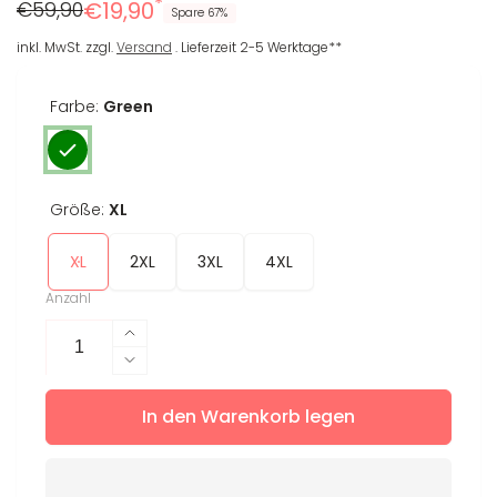
*
Regulärer
Reduzierter
€59,90
€19,90
Spare 67%
Preis
Preis
inkl. MwSt. zzgl.
Versand
. Lieferzeit 2-5 Werktage**
Farbe:
Green
Größe:
XL
XL
2XL
3XL
4XL
Anzahl
Erhöhe
die
Verringere
Menge
die
für
In den Warenkorb legen
Menge
T-
für
Shirt
T-
Saskia
Shirt