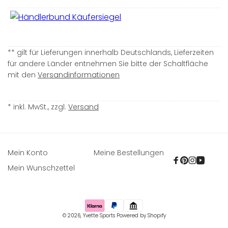
** gilt für Lieferungen innerhalb Deutschlands, Lieferzeiten
für andere Länder entnehmen Sie bitte der Schaltfläche
mit den
Versandinformationen
* inkl. MwSt., zzgl.
Versand
Mein Konto
Meine Bestellungen
Facebook
Pinterest
Instagra
YouTu
Mein Wunschzettel
Zahlungsmethoden
© 2026,
Yvette Sports
Powered by Shopify