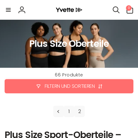
Direkt
0
zum
0
Artikel
Inhalt
Einloggen
Plus Size Oberteile
66 Produkte
FILTERN UND SORTIEREN
1
2
Plus Size Sport-Oberteile –