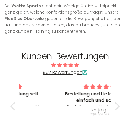
Bei
Yvette Sports
steht dein Wohlgefühl im Mittelpunkt –
ganz gleich, welche Konfektionsgröße du trägst. Unsere
Plus Size Oberteile
geben dir die Bewegungsfreiheit, den
Halt und das Selbstvertrauen, das du brauchst, um dich
ganz auf dein Training zu konzentrieren.
Kunden-Bewertungen
852 Bewertungen
it
Bestellung und Lieferung war
M
einfach und schnell
pas
 Wie
Bestellung und Lieferung war
M
katja g.
tät,
einfach und schnell. Der Sport-BH
pass
30/07/2026
ung.
war fast liebevoll verpackt und
Grußkarten dabei. Aber das
ein