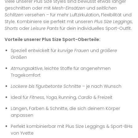
Viele unserer Plus Size Styles sind bewusst etwas länger
geschnitten oder mit
Mesh-Einsätzen
und
seitlichen
Schlitzen
versehen – für mehr Luftzirkulation, Flexibilität und
Style. Kombiniere sie perfekt mit unseren
Plus Size Leggings
,
Shorts
oder
Leisure Pants
für dein individuelles Sport-Outfit.
Vorteile unserer Plus Size Sport-Oberteile:
Speziell entwickelt für
kurvige Frauen
und
größere
Größen
Atmungsaktive
, leichte Stoffe für angenehmen
Tragekomfort
Lockere bis figurbetonte Schnitte
– je nach Wunsch
Ideal für
Fitness
,
Yoga
, Running,
Cardio
& Freizeit
Längen, Farben & Schnitte, die sich deinem Körper
anpassen
Perfekt kombinierbar mit Plus Size Leggings & Sport-BHs
von Yvette