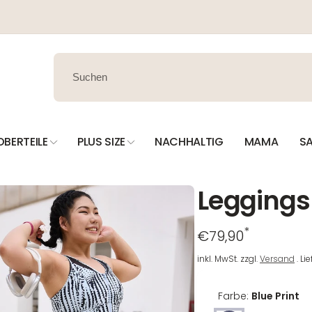
OBERTEILE
PLUS SIZE
NACHHALTIG
MAMA
SA
Leggings 
*
Regulärer
€79,90
Preis
inkl. MwSt. zzgl.
Versand
. Li
Farbe:
Blue Print