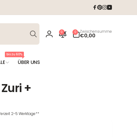
Facebook
Pinterest
Instagram
YouTube
Suchen
0
Zwischensumme
0
0
Artikel
€0,00
Einloggen
bis zu 60%
LE
ÜBER UNS
Zuri +
eferzeit 2-5 Werktage**