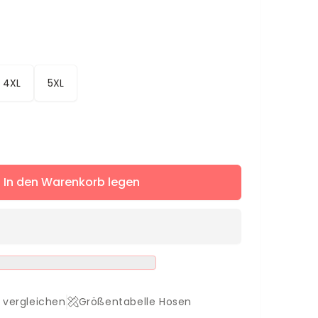
4XL
5XL
ere
In den Warenkorb legen
s
s
 vergleichen
Größentabelle Hosen