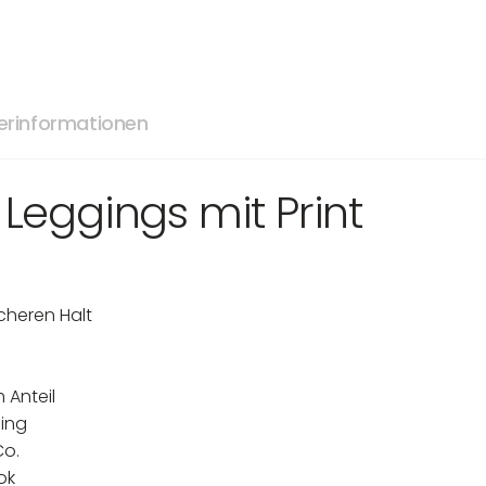
lerinformationen
e Leggings mit Print
cheren Halt
 Anteil
ning
Co.
ok