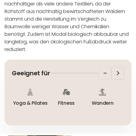
nachhaltiger als viele andere Textilien, da der
Rohstoff aus nachhaltig bewirtschafteten Wäldern
stammt und die Herstellung im Vergleich zu
Baumwolle weniger Wasser und Chemikalien
benötigt.
Zudem ist Modal biologisch abbaubar und
langlebig, was den ökologischen Fußabdruck weiter
reduziert.
In der EU niedergelassener verantwortlicher
Maschinenwäsche bis 30°C
Wirtschaftsakteur:
Nicht bleichen
Geeignet für
Nicht bügeln
Nicht trocknergeeignet
Yoga & Pilates
Fitness
Wandern
Ta