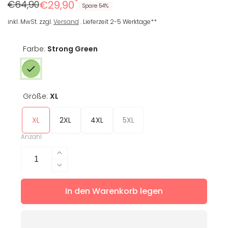
*
Regulärer
Reduzierter
€64,90
€29,90
Spare 54%
Preis
Preis
inkl. MwSt. zzgl.
Versand
. Lieferzeit 2-5 Werktage**
Farbe:
Strong Green
Größe:
XL
XL
2XL
4XL
5XL
Anzahl
Erhöhe
die
Verringere
Menge
die
für
In den Warenkorb legen
Menge
Shorts
für
Heidi+
Shorts
XL
Heidi+