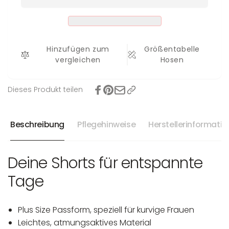
-
XL
5XL
-
5XL
Hinzufügen zum
Größentabelle
vergleichen
Hosen
Dieses Produkt teilen
Beschreibung
Pflegehinweise
Herstellerinformati
Deine Shorts für entspannte
Tage
Plus Size Passform, speziell für kurvige Frauen
Leichtes, atmungsaktives Material