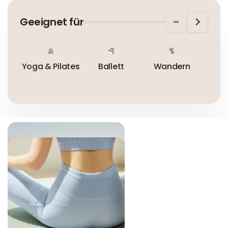
In der EU niedergelassener verantwortlicher
Wirtschaftsakteur:
Nicht bleichen
Geeignet für
Nicht bügeln
Nicht trocknergeeignet
Yoga & Pilates
Ballett
Wandern
Im 