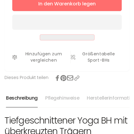
für
In den Warenkorb legen
Menge
Sport-
für
BH
Sport-
Alfia
BH
Alfia
Hinzufügen zum
Größentabelle
vergleichen
Sport-BHs
Dieses Produkt teilen
Beschreibung
Pflegehinweise
Herstellerinformati
Tiefgeschnittener Yoga BH mit
überkreuzten Trägern