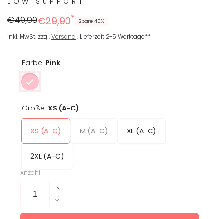
LOW SUPPORT
*
Regulärer
Reduzierter
€49,90
€29,90
Spare 40%
Preis
Preis
inkl. MwSt. zzgl.
Versand
. Lieferzeit 2-5 Werktage**
Farbe:
Pink
Größe:
XS (A-C)
XS (A-C)
M (A-C)
XL (A-C)
2XL (A-C)
Anzahl
Erhöhe
die
Verringere
Menge
die