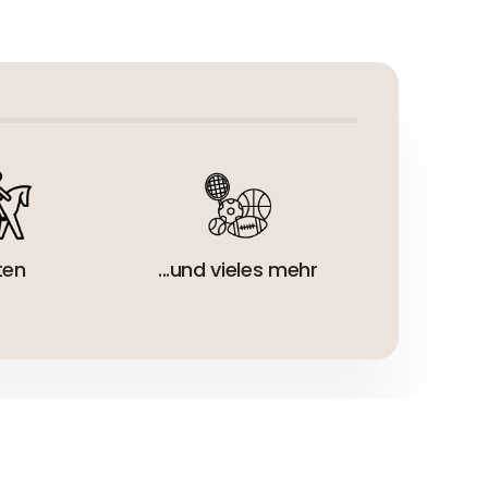
eur:
ten
...und vieles mehr