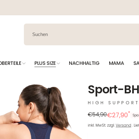
OBERTEILE
PLUS SIZE
NACHHALTIG
MAMA
SA
Sport-BH 
HIGH SUPPOR
*
Regulärer
Reduzierter
€54,90
€27,90
Spa
Preis
Preis
inkl. MwSt. zzgl.
Versand
. Li