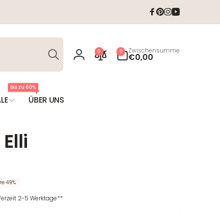
Facebook
Pinterest
Instagram
YouTube
Suchen
0
Zwischensumme
0
0
Artikel
€0,00
Einloggen
bis zu 60%
LE
ÜBER UNS
Elli
T
re 49%
eferzeit 2-5 Werktage**