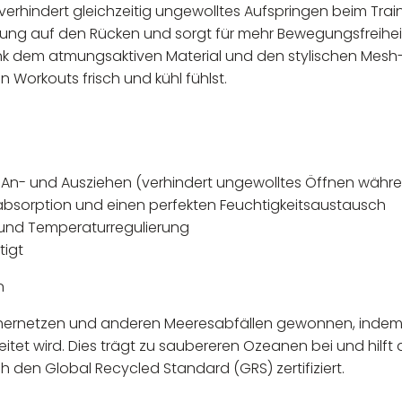
 verhindert gleichzeitig ungewolltes Aufspringen beim Tra
lung auf den Rücken und sorgt für mehr Bewegungsfreiheit
nk dem atmungsaktiven Material und den stylischen Mesh-
n Workouts frisch und kühl fühlst.
s An- und Ausziehen (verhindert ungewolltes Öffnen währe
ßabsorption und einen perfekten Feuchtigkeitsaustausch
n und Temperaturregulierung
tigt
n
schernetzen und anderen Meeresabfällen gewonnen, indem
tet wird. Dies trägt zu saubereren Ozeanen bei und hilft 
h den Global Recycled Standard (GRS) zertifiziert.