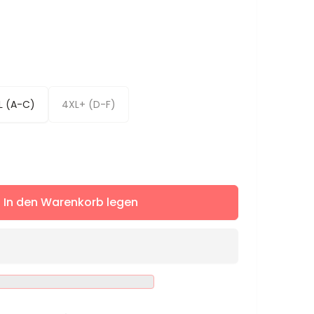
L (A-C)
4XL+ (D-F)
ere
In den Warenkorb legen