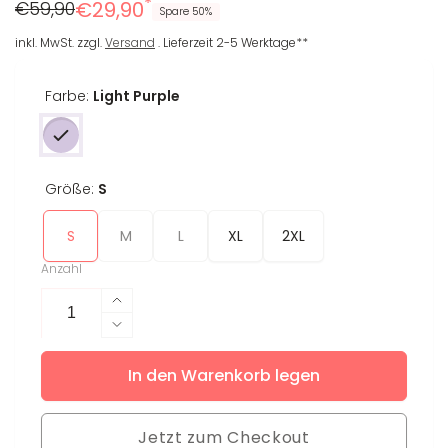
*
Regulärer
Reduzierter
€59,90
€29,90
Spare 50%
Preis
Preis
inkl. MwSt. zzgl.
Versand
. Lieferzeit 2-5 Werktage**
Farbe:
Light Purple
Größe:
S
S
M
L
XL
2XL
Anzahl
Erhöhe
die
Verringere
Menge
die
für
In den Warenkorb legen
Menge
T-
für
Shirt
T-
Lena
Jetzt zum Checkout
Shirt