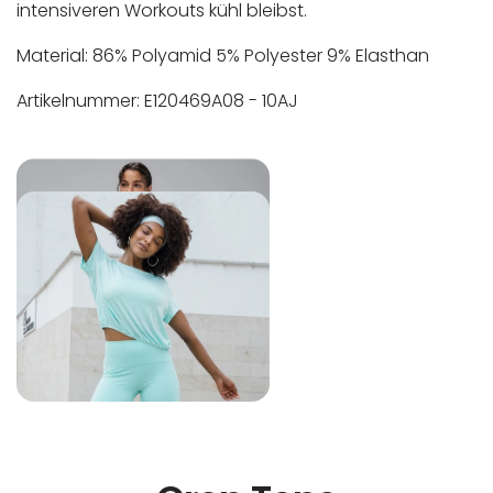
intensiveren Workouts kühl bleibst.
Material: 86% Polyamid 5% Polyester 9% Elasthan
Artikelnummer: E120469A08 - 10AJ
In der EU niedergelassener verantwortlicher
Maschinenwäsche bis 30°C
Wirtschaftsakteur:
Nicht bleichen
Nicht bügeln
Nicht trocknergeeignet