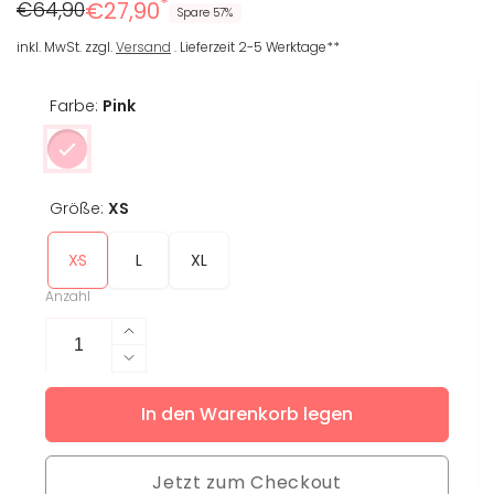
*
Regulärer
Reduzierter
€64,90
€27,90
Spare 57%
Preis
Preis
inkl. MwSt. zzgl.
Versand
. Lieferzeit 2-5 Werktage**
Farbe:
Pink
Größe:
XS
XS
L
XL
Anzahl
Erhöhe
die
Verringere
Menge
die
für
In den Warenkorb legen
Menge
Longsleeve
für
Lea
Longsleeve
Jetzt zum Checkout
Lea