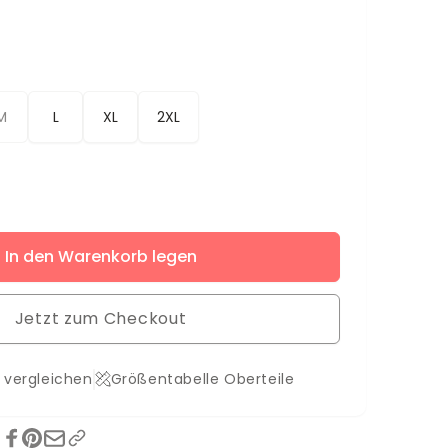
M
L
XL
2XL
ere
In den Warenkorb legen
eve
eve
Jetzt zum Checkout
 vergleichen
Größentabelle Oberteile