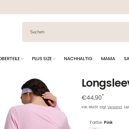
OBERTEILE
PLUS SIZE
NACHHALTIG
MAMA
SA
Longsleev
*
Regulärer
€44,90
Preis
inkl. MwSt. zzgl.
Versand
. Li
Farbe:
Pink