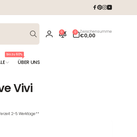
Facebook
Pinterest
Instagram
YouTube
Suchen
0
Zwischensumme
0
0
Artikel
€0,00
Einloggen
bis zu 60%
LE
ÜBER UNS
e Vivi
eferzeit 2-5 Werktage**