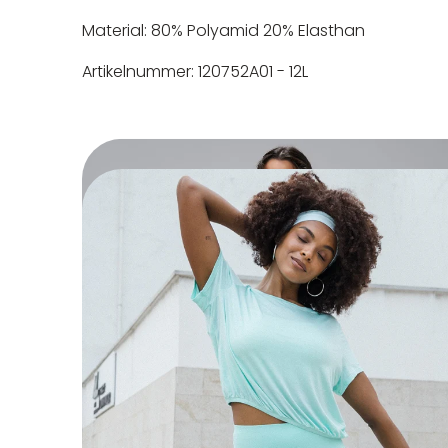
Material: 80% Polyamid 20% Elasthan
Artikelnummer: 120752A01 - 12L
In der EU niedergelassener
Maschinenwäsche bis 30°C
Nicht bleichen
Nicht bügeln
Nicht trocknergeeignet