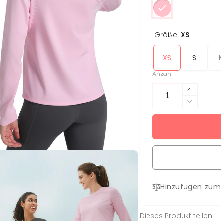
Größe:
XS
XS
S
Anzahl
Erhöhe
die
Verring
Menge
die
für
Menge
Longsle
für
Vivi
Longsle
Vivi
Hinzufügen zum
Dieses Produkt teilen