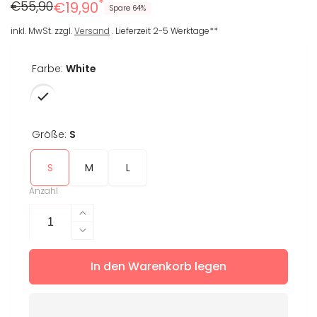
*
Regulärer
Reduzierter
€55,90
€19,90
Spare 64%
Preis
Preis
inkl. MwSt. zzgl.
Versand
. Lieferzeit 2-5 Werktage**
Farbe:
White
Größe:
S
S
M
L
Anzahl
Erhöhe
die
Verringere
Menge
die
für
In den Warenkorb legen
Menge
Tank
für
Top
Tank
Tilly
Top