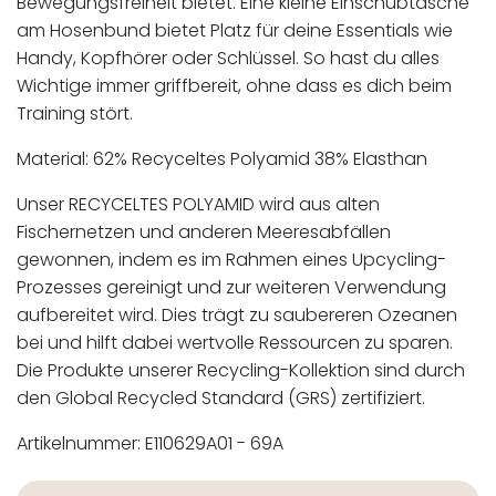
Bewegungsfreiheit bietet. Eine kleine Einschubtasche
am Hosenbund bietet Platz für deine Essentials wie
Handy, Kopfhörer oder Schlüssel. So hast du alles
Wichtige immer griffbereit, ohne dass es dich beim
Training stört.
Material: 62% Recyceltes Polyamid 38% Elasthan
Unser RECYCELTES POLYAMID wird aus alten
Fischernetzen und anderen Meeresabfällen
gewonnen, indem es im Rahmen eines Upcycling-
Prozesses gereinigt und zur weiteren Verwendung
aufbereitet wird. Dies trägt zu saubereren Ozeanen
bei und hilft dabei wertvolle Ressourcen zu sparen.
Die Produkte unserer Recycling-Kollektion sind durch
den Global Recycled Standard (GRS) zertifiziert.
Artikelnummer: E110629A01 - 69A
In der EU niedergelassener verantwortlicher
Maschinenwäsche bis 30°C