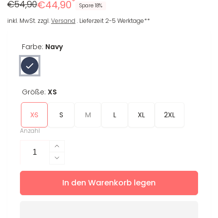
*
Regulärer
Reduzierter
€54,90
€44,90
Spare 18%
Preis
Preis
inkl. MwSt. zzgl.
Versand
. Lieferzeit 2-5 Werktage**
Farbe:
Navy
Größe:
XS
XS
S
M
L
XL
2XL
Anzahl
Erhöhe
die
Verringere
Menge
die
für
In den Warenkorb legen
Menge
Leggings
für
Ebru
Leggings
Ebru