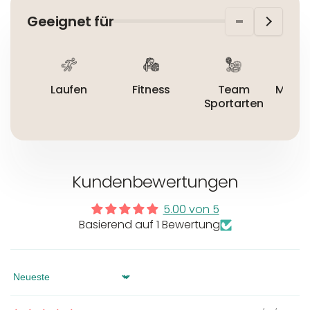
Wirtschaftsakteur:
Nicht bleichen
Geeignet für
Nicht bügeln
Nicht trocknergeeignet
Laufen
Fitness
Team
Mount
Sportarten
Kundenbewertungen
5.00 von 5
Basierend auf 1 Bewertung
Sort by