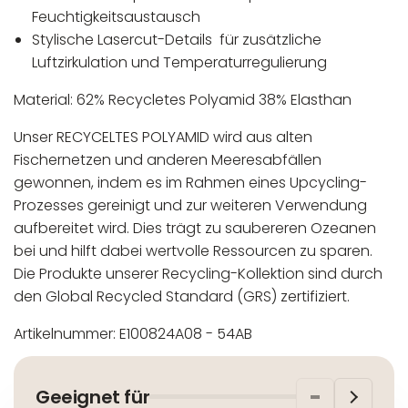
Feuchtigkeitsaustausch
Stylische Lasercut-Details für zusätzliche
Luftzirkulation und Temperaturregulierung
Material: 62% Recycletes Polyamid 38% Elasthan
Unser RECYCELTES POLYAMID wird aus alten
Fischernetzen und anderen Meeresabfällen
gewonnen, indem es im Rahmen eines Upcycling-
Prozesses gereinigt und zur weiteren Verwendung
aufbereitet wird. Dies trägt zu saubereren Ozeanen
bei und hilft dabei wertvolle Ressourcen zu sparen.
Die Produkte unserer Recycling-Kollektion sind durch
den Global Recycled Standard (GRS) zertifiziert.
Artikelnummer: E100824A08 - 54AB
In der EU niedergelassener verantwortlicher
Maschinenwäsche bis 30°C
Wirtschaftsakteur:
Nicht bleichen
Geeignet für