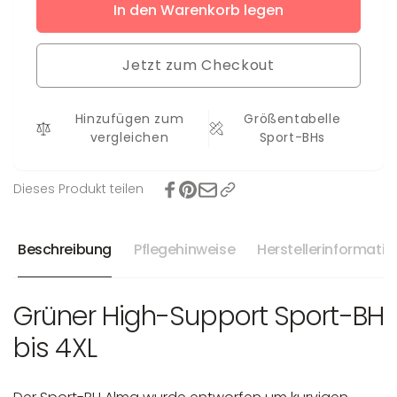
für
In den Warenkorb legen
Menge
Sport-
für
BH
Sport-
Alma
Jetzt zum Checkout
BH
Alma
Hinzufügen zum
Größentabelle
vergleichen
Sport-BHs
Dieses Produkt teilen
Beschreibung
Pflegehinweise
Herstellerinformati
Grüner High-Support Sport-BH
bis 4XL