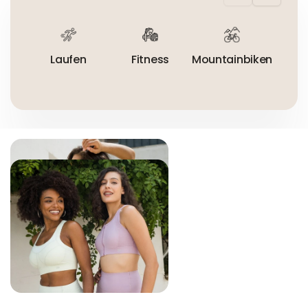
Nicht bügeln
Nicht trocknergeeignet
Laufen
Fitness
Mountainbiken
R