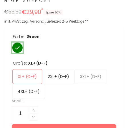
HIGH SUPPORT
*
Regulärer
Reduzierter
€59,90
€29,90
Spare 50%
Preis
Preis
inkl. MwSt. zzgl.
Versand
. Lieferzeit 2-5 Werktage**
Farbe:
Green
Größe:
XL+ (D-F)
XL+ (D-F)
2XL+ (D-F)
3XL+ (D-F)
4XL+ (D-F)
Anzahl
Erhöhe
die
Verringere
Menge
die