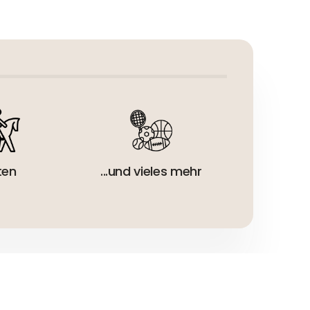
eur:
ten
...und vieles mehr