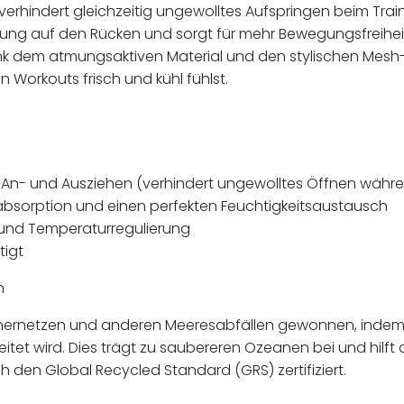
 verhindert gleichzeitig ungewolltes Aufspringen beim Tra
lung auf den Rücken und sorgt für mehr Bewegungsfreiheit
nk dem atmungsaktiven Material und den stylischen Mesh-
n Workouts frisch und kühl fühlst.
s An- und Ausziehen (verhindert ungewolltes Öffnen währe
ßabsorption und einen perfekten Feuchtigkeitsaustausch
n und Temperaturregulierung
tigt
n
schernetzen und anderen Meeresabfällen gewonnen, indem
tet wird. Dies trägt zu saubereren Ozeanen bei und hilft 
h den Global Recycled Standard (GRS) zertifiziert.