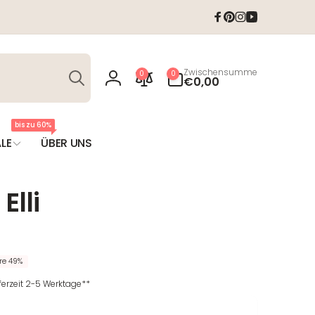
Facebook
Pinterest
Instagram
YouTube
Suchen
0
Zwischensumme
0
0
Artikel
€0,00
Einloggen
bis zu 60%
LE
ÜBER UNS
Elli
T
re 49%
eferzeit 2-5 Werktage**