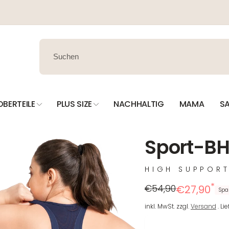
OBERTEILE
PLUS SIZE
NACHHALTIG
MAMA
SA
Sport-BH 
HIGH SUPPOR
*
Regulärer
Reduzierter
€54,90
€27,90
Spa
Preis
Preis
inkl. MwSt. zzgl.
Versand
. Li