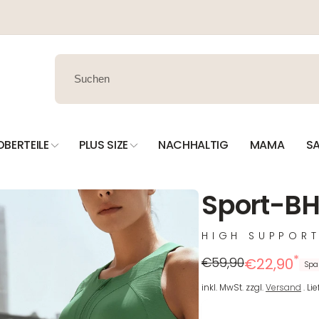
OBERTEILE
PLUS SIZE
NACHHALTIG
MAMA
SA
Sport-BH 
HIGH SUPPOR
*
Regulärer
Reduzierter
€59,90
€22,90
Spa
Preis
Preis
inkl. MwSt. zzgl.
Versand
. Li