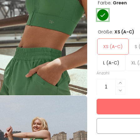
Farbe:
Green
Größe:
XS (A-C)
XS (A-C)
S 
L (A-C)
XL 
Anzahl
Erhöhe
die
Verring
Menge
die
für
Menge
Sport-
für
BH
Sport-
Tilly
BH
Tilly