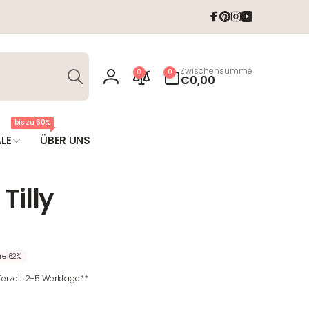
Facebook
Pinterest
Instagram
YouTube
Suchen
0
Zwischensumme
0
0
Artikel
€0,00
Einloggen
bis zu 60%
LE
ÜBER UNS
Tilly
T
re 62%
eferzeit 2-5 Werktage**