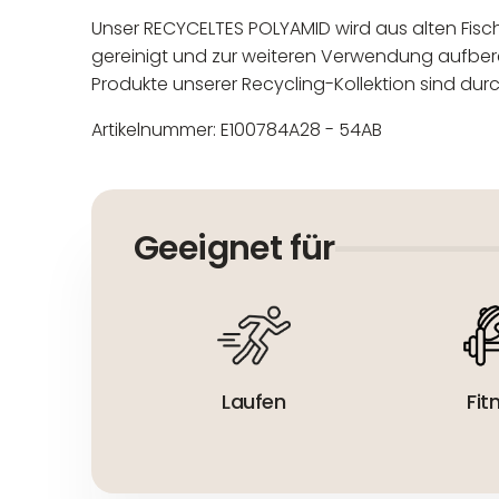
Unser RECYCELTES POLYAMID wird aus alten Fi
gereinigt und zur weiteren Verwendung aufberei
Produkte unserer Recycling-Kollektion sind durc
Artikelnummer: E100784A28 - 54AB
In der EU niedergelassener
Maschinenwäsche bis 30°C
Nicht bleichen
Geeignet für
Nicht bügeln
Nicht trocknergeeignet
Laufen
Fit