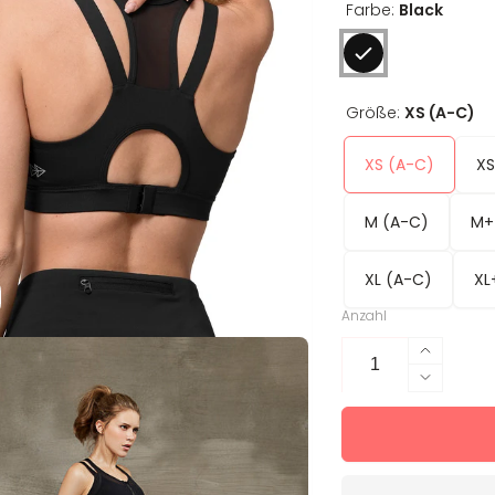
Farbe:
Black
Größe:
XS (A-C)
XS (A-C)
XS
M (A-C)
M+
XL (A-C)
XL
Anzahl
Erhöhe
die
Verring
Menge
die
für
Menge
Sport-
für
BH
Sport-