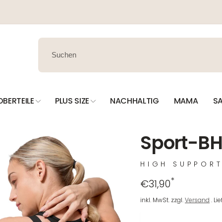
OBERTEILE
PLUS SIZE
NACHHALTIG
MAMA
SA
Sport-BH
HIGH SUPPOR
*
Regulärer
€31,90
Preis
inkl. MwSt. zzgl.
Versand
. Li