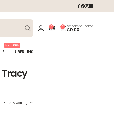
Facebook
Pinterest
Instagram
YouTube
Suchen
0
Zwischensumme
0
0
Artikel
€0,00
Einloggen
bis zu 60%
LE
ÜBER UNS
 Tracy
T
eferzeit 2-5 Werktage**