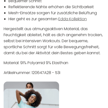
Bequemer Schnitt
Reflektierende Nähte erhöhen die Sichtbarkeit
Mesh-Einsätze sorgen für zusätzliche Belüftung
Hier geht es zur gesamten
Edda Kollektion
Hergestellt aus atmungsaktiven Material, das
Feuchtigkeit ableitet, hält es dich angenehm trocken,
selbst bei intensiven Workouts. Der bequeme,
sportliche Schnitt sorgt für volle Bewegungsfreiheit,
damit du bei der Aktivität dein Bestes geben kannst.
Material: 91% Polyamid 9% Elasthan
Artikelnummer: 120647A28 - 53I
In der EU niedergelassener verantwortlicher
Maschinenwäsche bis 30°C
Wirtschaftsakteur:
Nicht bleichen
Nicht bügeln
Nicht trocknergeeignet