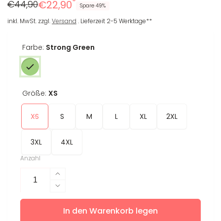
*
Regulärer
Reduzierter
€44,90
€22,90
Spare 49%
Preis
Preis
inkl. MwSt. zzgl.
Versand
. Lieferzeit 2-5 Werktage**
Farbe:
Strong Green
Größe:
XS
XS
S
M
L
XL
2XL
3XL
4XL
Anzahl
Erhöhe
die
Verringere
Menge
die
für
In den Warenkorb legen
Menge
T-