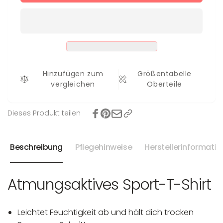
für
Shirt
T-
Edda
Shirt
bis
Edda
4XL
bis
4XL
Hinzufügen zum
Größentabelle
vergleichen
Oberteile
Dieses Produkt teilen
Beschreibung
Pflegehinweise
Herstellerinformati
Atmungsaktives Sport-T-Shirt
Leichtet Feuchtigkeit ab und hält dich trocken