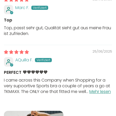
Marc F.
Top
Top, passt sehr gut, Qualität sieht gut aus meine Frau
ist zufrieden.
25/06/2025
AQuilla F.
PERFECT 💜💜💜💜💜💜
I came across this Company when Shopping for a
very supoortive Sports bra a couple of years a go at
TKMAXX. The ONLY one that fitted me well...
Mehr lesen