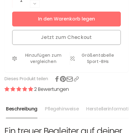
die
Verringere
Menge
die
für
In den Warenkorb legen
Menge
Sport-
für
BH
Sport-
Ezra
Jetzt zum Checkout
BH
L
Ezra
-
L
Hinzufügen zum
5XL+
Größentabelle
-
vergleichen
Sport-BHs
5XL+
Dieses Produkt teilen
2 Bewertungen
Beschreibung
Pflegehinweise
Herstellerinformati
Ein treuer Begleiter auf deiner