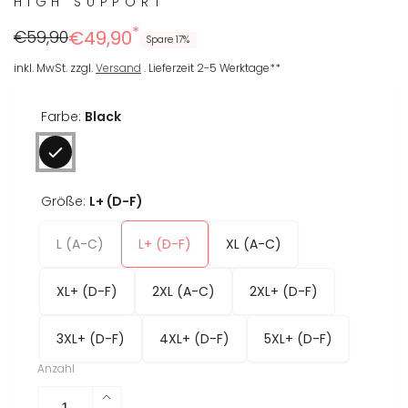
HIGH SUPPORT
*
Regulärer
Reduzierter
€59,90
€49,90
Spare 17%
Preis
Preis
inkl. MwSt. zzgl.
Versand
. Lieferzeit 2-5 Werktage**
Farbe:
Black
Größe:
L+ (D-F)
L (A-C)
L+ (D-F)
XL (A-C)
XL+ (D-F)
2XL (A-C)
2XL+ (D-F)
3XL+ (D-F)
4XL+ (D-F)
5XL+ (D-F)
Anzahl
Erhöhe