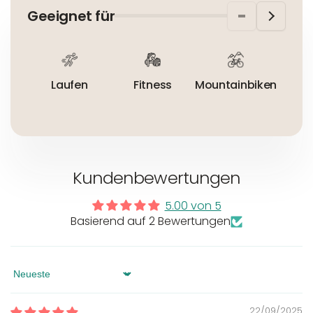
Wirtschaftsakteur:
Nicht bleichen
Geeignet für
Nicht bügeln
Nicht trocknergeeignet
Laufen
Fitness
Mountainbiken
R
Kundenbewertungen
5.00 von 5
Basierend auf 2 Bewertungen
Sort by
22/09/2025