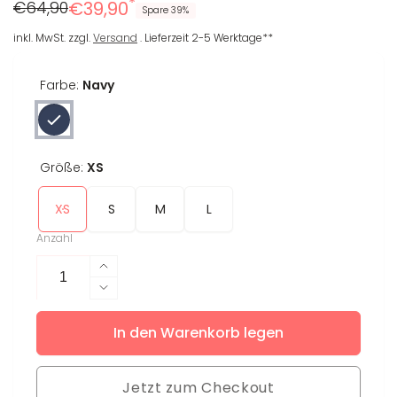
*
Regulärer
Reduzierter
€64,90
€39,90
Spare 39%
Preis
Preis
inkl. MwSt. zzgl.
Versand
. Lieferzeit 2-5 Werktage**
Farbe:
Navy
Größe:
XS
XS
S
M
L
Anzahl
Erhöhe
die
Verringere
Menge
die
für
In den Warenkorb legen
Menge
Crop
für
Longsleeve
Crop
Ebru
Jetzt zum Checkout
Longsleeve