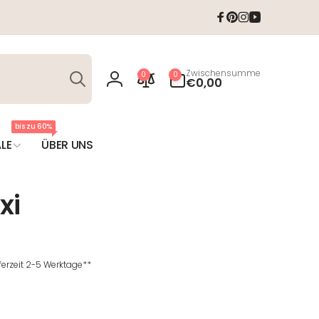
Facebook
Pinterest
Instagram
YouTube
Suchen
0
Zwischensumme
0
0
Artikel
€0,00
Einloggen
bis zu 60%
LE
ÜBER UNS
xi
eferzeit 2-5 Werktage**