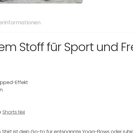
lerinformationen
em Stoff für Sport und Fre
pped-Effekt
rn
e
Shorts Nixi
eses Shirt ist dein Go-to für entspannte Yoga-Flows oder r