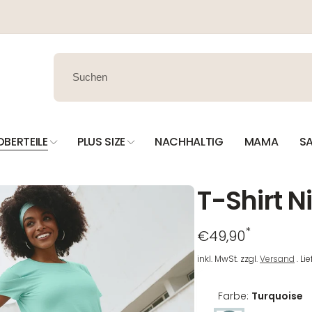
OBERTEILE
PLUS SIZE
NACHHALTIG
MAMA
SA
T-Shirt Ni
*
Regulärer
€49,90
Preis
inkl. MwSt. zzgl.
Versand
. Li
Farbe:
Turquoise