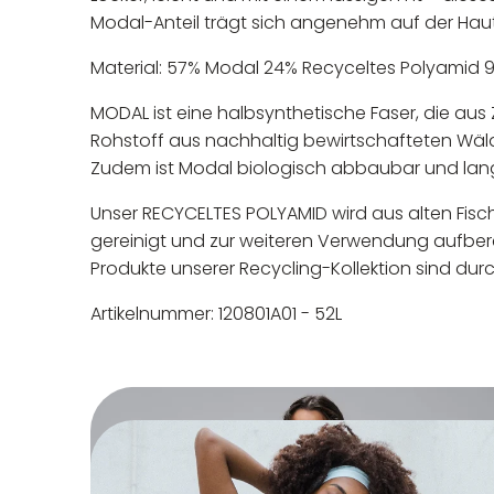
Modal-Anteil trägt sich angenehm auf der Haut
Material: 57% Modal 24% Recyceltes Polyamid 
MODAL ist eine halbsynthetische Faser, die aus Z
Rohstoff aus nachhaltig bewirtschafteten Wäl
Zudem ist Modal biologisch abbaubar und lang
Unser RECYCELTES POLYAMID wird aus alten Fi
gereinigt und zur weiteren Verwendung aufberei
Produkte unserer Recycling-Kollektion sind durc
Artikelnummer: 120801A01 - 52L
In der EU niedergelassener
Maschinenwäsche bis 30°C
Nicht bleichen
Nicht bügeln
Nicht trocknergeeignet