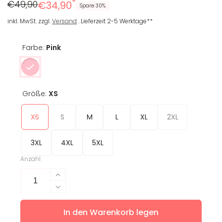
*
Regulärer
Reduzierter
€49,90
€34,90
Spare 30%
Preis
Preis
inkl. MwSt. zzgl.
Versand
. Lieferzeit 2-5 Werktage**
Farbe:
Pink
Größe:
XS
XS
S
M
L
XL
2XL
3XL
4XL
5XL
Anzahl
Erhöhe
die
Verringere
Menge
die
für
In den Warenkorb legen
Menge
T-