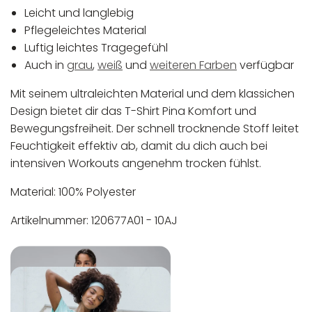
Leicht und langlebig
Pflegeleichtes Material
Luftig leichtes Tragegefühl
Auch in
grau
,
weiß
und
weiteren Farben
verfügbar
Mit seinem ultraleichten Material und dem klassichen
Design bietet dir das T-Shirt Pina Komfort und
Bewegungsfreiheit. Der schnell trocknende Stoff leitet
Feuchtigkeit effektiv ab, damit du dich auch bei
intensiven Workouts angenehm trocken fühlst.
Material: 100% Polyester
Artikelnummer: 120677A01 - 10AJ
In der EU niedergelassener verantwortlicher
Maschinenwäsche bis 30°C
Wirtschaftsakteur:
Nicht bleichen
Nicht bügeln
Nicht trocknergeeignet