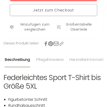
für
Shirt
T-
Pina
Jetzt zum Checkout
Shirt
bis
Pina
5XL
bis
Hinzufügen zum
Größentabelle
5XL
vergleichen
Oberteile
Dieses Produkt teilen
Beschreibung
Pflegehinweise
Herstellerinformati
Federleichtes Sport T-Shirt bis
Größe 5XL
Figurbetonter Schnitt
Rundhalsausschnitt