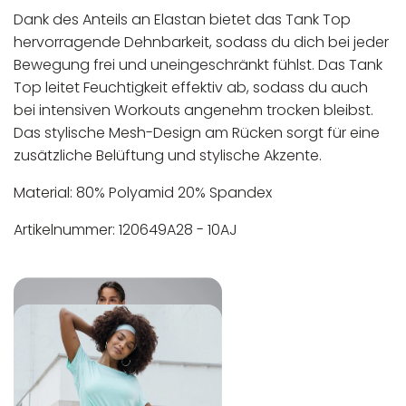
Dank des Anteils an Elastan bietet das Tank Top
hervorragende Dehnbarkeit, sodass du dich bei jeder
Bewegung frei und uneingeschränkt fühlst. Das Tank
Top leitet Feuchtigkeit effektiv ab, sodass du auch
bei intensiven Workouts angenehm trocken bleibst.
Das stylische Mesh-Design am Rücken sorgt für eine
zusätzliche Belüftung und stylische Akzente.
Material: 80% Polyamid 20% Spandex
Artikelnummer: 120649A28 - 10AJ
In der EU niedergelassener verantwortlicher
Maschinenwäsche bis 30°C
Wirtschaftsakteur:
Nicht bleichen
Nicht bügeln
Nicht trocknergeeignet