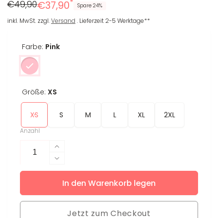
*
Regulärer
Reduzierter
€49,90
€37,90
Spare 24%
Preis
Preis
inkl. MwSt. zzgl.
Versand
. Lieferzeit 2-5 Werktage**
Farbe:
Pink
Größe:
XS
XS
S
M
L
XL
2XL
Anzahl
Erhöhe
die
Verringere
Menge
die
für
In den Warenkorb legen
Menge
Tank
für
Top
Tank
Luna
Jetzt zum Checkout
Top