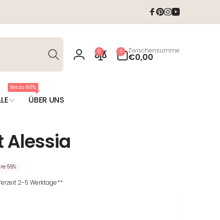
Facebook
Pinterest
Instagram
YouTube
Suchen
0
Zwischensumme
0
0
Artikel
€0,00
Einloggen
bis zu 60%
LE
ÜBER UNS
 Alessia
re 55%
eferzeit 2-5 Werktage**