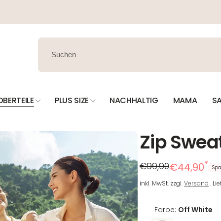
OBERTEILE
PLUS SIZE
NACHHALTIG
MAMA
SA
Zip Sweat
*
Regulärer
Reduzierter
€99,90
€44,90
Spa
Preis
Preis
inkl. MwSt. zzgl.
Versand
. Li
Farbe:
Off White