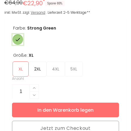
*
Regulärer
Reduzierter
€64,90
€22,90
Spare 65%
Preis
Preis
inkl. MwSt. zzgl.
Versand
. Lieferzeit 2-5 Werktage**
Farbe:
Strong Green
Größe:
XL
XL
2XL
4XL
5XL
Anzahl
Erhöhe
die
Verringere
Menge
die
für
In den Warenkorb legen
Menge
Leggings
für
Claire
Leggings
XL
Jetzt zum Checkout
Claire