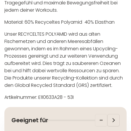
Tragegefühl und maximale Bewegungsfreiheit bei
jedem deiner Workouts.
Material: 60% Recyceltes Polyamid 40% Elasthan
Unser RECYCELTES POLYAMID wird aus alten
Fischernetzen und anderen Meeresabfällen
gewonnen, indem es im Rahmen eines Upcycling-
Prozesses gereinigt und zur weiteren Verwendung
aufbereitet wird. Dies trägt zu saubereren Ozeanen
bei und hilft dabei wertvolle Ressourcen zu sparen.
Die Produkte unserer Recycling-Kollektion sind durch
den Global Recycled Standard (GRS) zertifiziert.
Artikelnummer: E110633A28 - 53I
In der EU niedergelassener verantwortlicher
Maschinenwäsche bis 30°C
Wirtschaftsakteur:
Nicht bleichen
Geeignet für
Nicht bügeln
Nicht trocknergeeignet