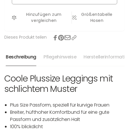
-
XL
5XL
-
Hinzufügen zum
Größentabelle
5XL
vergleichen
Hosen
Dieses Produkt teilen
Beschreibung
Pflegehinweise
Herstellerinformati
Coole Plussize Leggings mit
schlichtem Muster
Plus Size Passform, speziell für kurvige Frauen
Breiter, hüfthoher Komfortbund für eine gute
Passform und zusätzlichen Halt
100% blickdicht