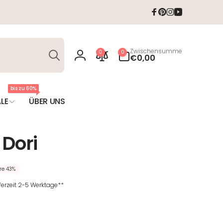
Facebook
Pinterest
Instagram
YouTube
Suchen
0
Zwischensumme
0
0
Artikel
€0,00
Einloggen
bis zu 60%
LE
ÜBER UNS
 Dori
re 43%
eferzeit 2-5 Werktage**