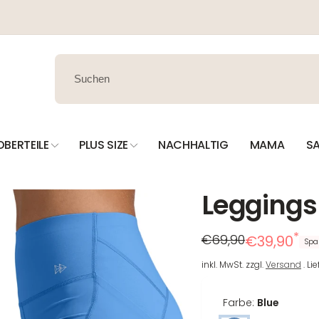
OBERTEILE
PLUS SIZE
NACHHALTIG
MAMA
SA
Leggings
*
Regulärer
Reduzierter
€69,90
€39,90
Spa
Preis
Preis
inkl. MwSt. zzgl.
Versand
. Li
Farbe:
Blue