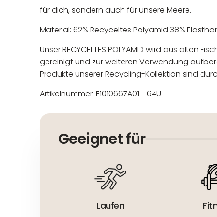
für dich, sondern auch für unsere Meere.
Material: 62% Recyceltes Polyamid 38% Elastha
Unser RECYCELTES POLYAMID wird aus alten Fi
gereinigt und zur weiteren Verwendung aufberei
Produkte unserer Recycling-Kollektion sind durc
Artikelnummer: E1010667A01 - 64U
In der EU niedergelassener
Maschinenwäsche bis 30°C
Nicht bleichen
Geeignet für
Nicht bügeln
Nicht trocknergeeignet
Laufen
Fit