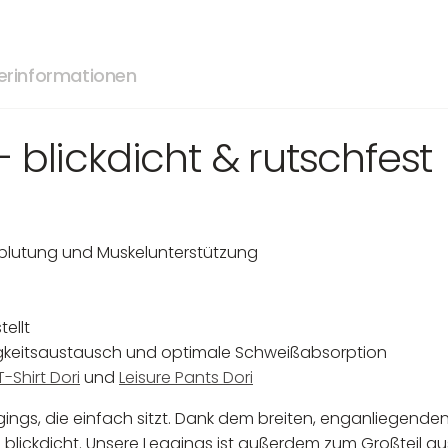
lerinformationen
 blickdicht & rutschfest
hblutung und Muskelunterstützung
ellt
tigkeitsaustausch und optimale Schweißabsorption
T-Shirt Dori
und
Leisure Pants Dori
gings, die einfach sitzt. Dank dem breiten, enganliegenden
blickdicht. Unsere Leggings ist außerdem zum Großteil aus 