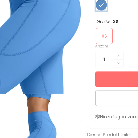
Größe:
XS
XS
Anzahl
Erhöhe
die
Verring
Menge
die
für
Menge
Legging
für
Dori
Legging
Dori
Hinzufügen zum
Dieses Produkt teilen