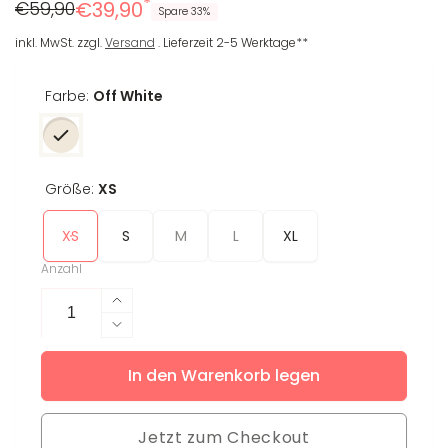
*
Regulärer
Reduzierter
€59,90
€39,90
Spare 33%
Preis
Preis
inkl. MwSt. zzgl.
Versand
. Lieferzeit 2-5 Werktage**
Farbe:
Off White
Größe:
XS
XS
S
M
L
XL
Anzahl
Erhöhe
die
Verringere
Menge
die
für
In den Warenkorb legen
Menge
Leggings
für
Ellen
Leggings
Jetzt zum Checkout
Ellen