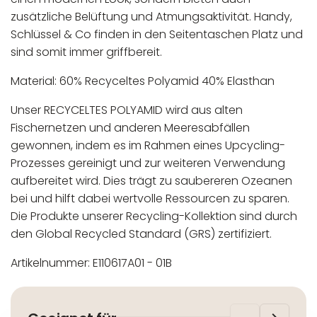
zusätzliche Belüftung und Atmungsaktivität. Handy,
Schlüssel & Co finden in den Seitentaschen Platz und
sind somit immer griffbereit.
Material: 60% Recyceltes Polyamid 40% Elasthan
Unser RECYCELTES POLYAMID wird aus alten
Fischernetzen und anderen Meeresabfällen
gewonnen, indem es im Rahmen eines Upcycling-
Prozesses gereinigt und zur weiteren Verwendung
aufbereitet wird. Dies trägt zu saubereren Ozeanen
bei und hilft dabei wertvolle Ressourcen zu sparen.
Die Produkte unserer Recycling-Kollektion sind durch
den Global Recycled Standard (GRS) zertifiziert.
Artikelnummer: E110617A01 - 01B
In der EU niedergelassener verantwortlicher
Maschinenwäsche bis 30°C
Wirtschaftsakteur:
Nicht bleichen