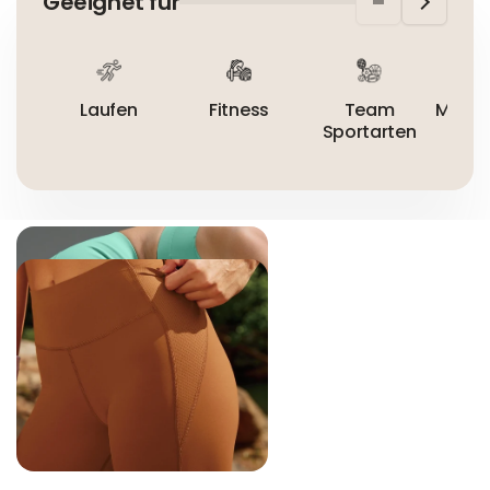
Geeignet für
Nicht bügeln
Nicht trocknergeeignet
Laufen
Fitness
Team
Mount
Sportarten