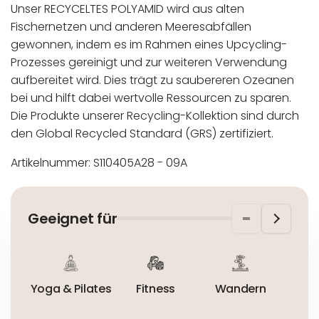
Unser RECYCELTES POLYAMID wird aus alten
Fischernetzen und anderen Meeresabfällen
gewonnen, indem es im Rahmen eines Upcycling-
Prozesses gereinigt und zur weiteren Verwendung
aufbereitet wird. Dies trägt zu saubereren Ozeanen
bei und hilft dabei wertvolle Ressourcen zu sparen.
Die Produkte unserer Recycling-Kollektion sind durch
den Global Recycled Standard (GRS) zertifiziert.
Artikelnummer: S110405A28 - 09A
In der EU niedergelassener verantwortlicher
Maschinenwäsche bis 30°C
Wirtschaftsakteur:
Nicht bleichen
Geeignet für
Nicht bügeln
Nicht trocknergeeignet
Yoga & Pilates
Fitness
Wandern
Ta