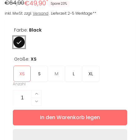
*
Regulärer
Reduzierter
€64,90
€49,90
Spare 23%
Preis
Preis
inkl. MwSt. zzgl.
Versand
. Lieferzeit 2-5 Werktage**
Farbe:
Black
Größe:
XS
XS
S
M
L
XL
Anzahl
Erhöhe
die
Verringere
Menge
die
für
In den Warenkorb legen
Menge
Leggings
für
Malika
Leggings
Malika