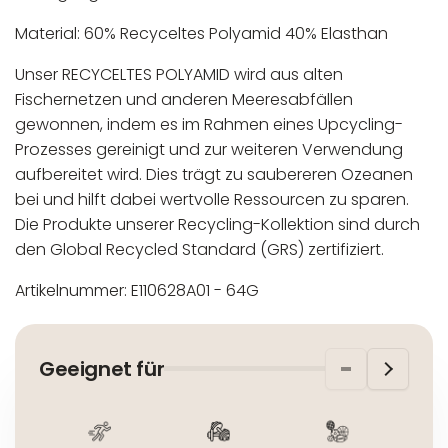
Material: 60% Recyceltes Polyamid 40% Elasthan
Unser RECYCELTES POLYAMID wird aus alten
Fischernetzen und anderen Meeresabfällen
gewonnen, indem es im Rahmen eines Upcycling-
Prozesses gereinigt und zur weiteren Verwendung
aufbereitet wird. Dies trägt zu saubereren Ozeanen
bei und hilft dabei wertvolle Ressourcen zu sparen.
Die Produkte unserer Recycling-Kollektion sind durch
den Global Recycled Standard (GRS) zertifiziert.
Artikelnummer: E110628A01 - 64G
In der EU niedergelassener verantwortlicher
Maschinenwäsche bis 30°C
Wirtschaftsakteur:
Nicht bleichen
Geeignet für
Nicht bügeln
Nicht trocknergeeignet