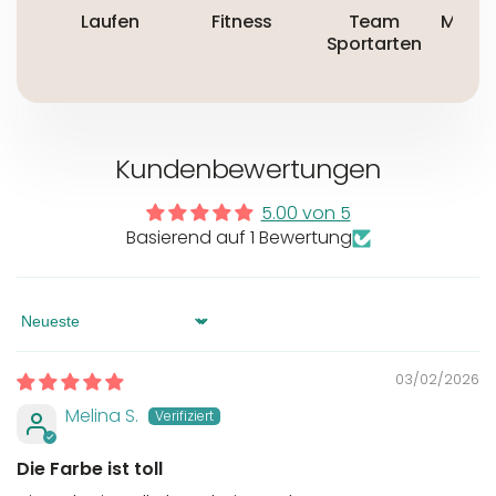
Laufen
Fitness
Team
Mount
Sportarten
Kundenbewertungen
5.00 von 5
Basierend auf 1 Bewertung
Sort by
03/02/2026
Melina S.
Die Farbe ist toll