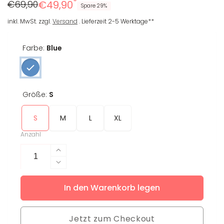
*
Regulärer
Reduzierter
€69,90
€49,90
Spare 29%
Preis
Preis
inkl. MwSt. zzgl.
Versand
. Lieferzeit 2-5 Werktage**
Farbe:
Blue
Größe:
S
S
M
L
XL
Anzahl
Erhöhe
die
Verringere
Menge
die
für
In den Warenkorb legen
Menge
Leggings
für
Ruby
Leggings
Jetzt zum Checkout
Ruby