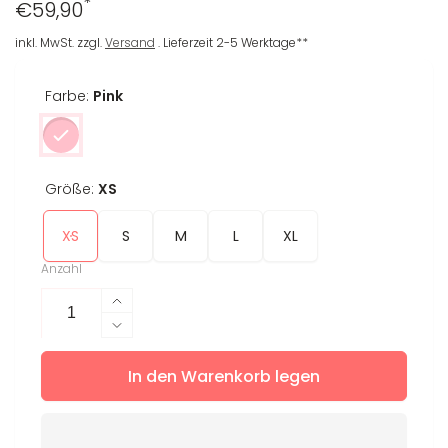
*
Regulärer
€59,90
Preis
inkl. MwSt. zzgl.
Versand
. Lieferzeit 2-5 Werktage**
Farbe:
Pink
Größe:
XS
XS
S
M
L
XL
Anzahl
Erhöhe
die
Verringere
Menge
die
für
In den Warenkorb legen
Menge
Leggings
für
Suzi
Leggings
Suzi