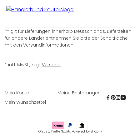
** gilt für Lieferungen innerhalb Deutschlands, Lieferzeiten
für andere Länder entnehmen Sie bitte der Schaltfläche
mit den
Versandinformationen
* inkl. MwSt., zzgl.
Versand
Mein Konto
Meine Bestellungen
Facebook
Pinterest
Instagra
YouTu
Mein Wunschzettel
Zahlungsmethoden
© 2026,
Yvette Sports
Powered by Shopify