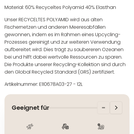
Material: 60% Recyceltes Polyamid 40% Elasthan
Unser RECYCELTES POLYAMID wird aus alten
Fischernetzen und anderen Meeresabfällen
gewonnen, indem es im Rahmen eines Upcycling-
Prozesses gereinigt und zur weiteren Verwendung
aufbereitet wird. Dies trägt zu saubereren Ozeanen
bei und hilft dabei wertvolle Ressourcen zu sparen.
Die Produkte unserer Recycling-Kollektion sind durch
den Global Recycled Standard (GRS) zertifiziert.
Artikelnummer: E110678A03-27 - 12L
In der EU niedergelassener verantwortlicher
Maschinenwäsche bis 30°C
Wirtschaftsakteur:
Nicht bleichen
Geeignet für
Nicht bügeln
Nicht trocknergeeignet